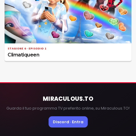
STAGIONE 6 · EPISODIO 1
Climatiqueen
MIRACULOUS
.TO
Guarda il tuo programma TV preferito online, su Miraculous.TO!
Discord · Entra