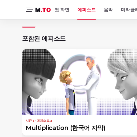
M
.TO
첫 화면
에피소드
음악
미라큘러
포함된 에피소드
시즌 5 · 에피소드 2
Multiplication (한국어 자막)