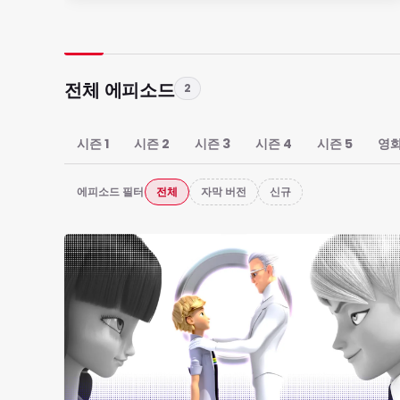
전체 에피소드
2
시즌 1
시즌 2
시즌 3
시즌 4
시즌 5
영
에피소드 필터
전체
자막 버전
신규