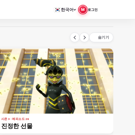
한국어
M
로그인
숨기기
시즌 3 · 에피소드 26
영화 · 
진정한 선물
미라
막: