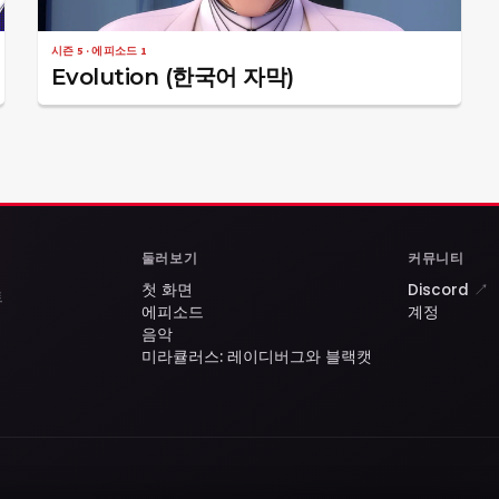
시즌 5 · 에피소드 1
Evolution (한국어 자막)
둘러보기
커뮤니티
첫 화면
Discord
↗
트
에피소드
계정
음악
미라큘러스: 레이디버그와 블랙캣