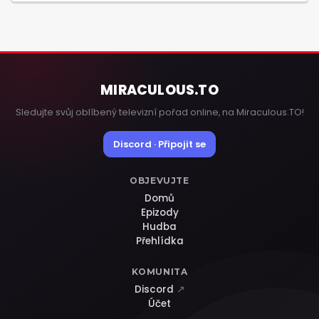
MIRACULOUS
.TO
Sledujte svůj oblíbený televizní pořad online, na Miraculous.TO!
Discord · Připojit se
OBJEVUJTE
Domů
Epizody
Hudba
Přehlídka
KOMUNITA
Discord
↗
Účet