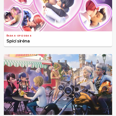
ŘADA 6 · EPIZODA 6
Spící siréna