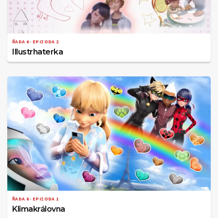
ŘADA 6 · EPIZODA 2
Illustrhaterka
ŘADA 6 · EPIZODA 1
Klimakrálovna