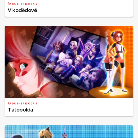
ŘADA 6 · EPIZODA 5
Vlkodědové
ŘADA 6 · EPIZODA 4
Tátopolda