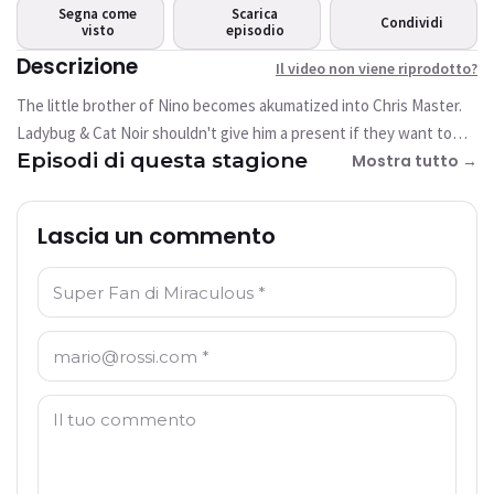
riprodotto?
Segna come
Scarica
Condividi
visto
Questo video non è attualmente
episodio
disponibile
Descrizione
Il video non viene riprodotto?
The little brother of Nino becomes akumatized into Chris Master.
Riprova
Ladybug & Cat Noir shouldn't give him a present if they want to
Episodi di questa stagione
stop him!
Mostra tutto →
Lascia un commento
Nome: *
E-mail: *
Commento: *