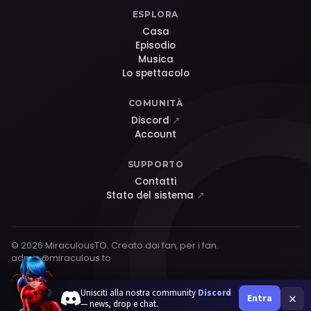
ESPLORA
Casa
Episodio
Musica
Lo spettacolo
COMUNITÀ
Discord
↗
Account
SUPPORTO
Contatti
Stato del sistema
↗
© 2026 MiraculousTO. Creato dai fan, per i fan.
admin@miraculous.to
Unisciti alla nostra community
Discord
×
Entra
— news, drop e chat.