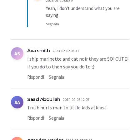
2026-07-10 06:39
Yeah, I don't understand what you are
saying.
Segnala
Ava smith
2023-02-02 03:31
AS
i ship marinette and cat noir they are SO! CUTE!
if you do to then say you do to ;)
Rispondi
Segnala
Saad Abdullah
2019-09-08 12:07
SA
Truth hurts man to little kids atleast
Rispondi
Segnala