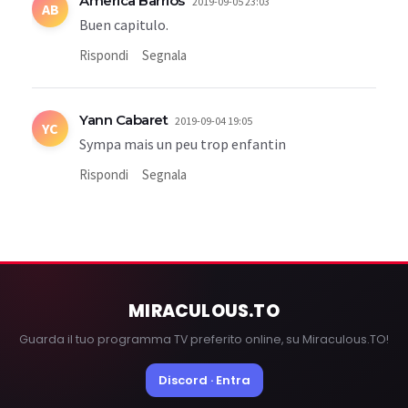
America Barrios
2019-09-05 23:03
AB
Buen capitulo.
Rispondi
Segnala
Yann Cabaret
2019-09-04 19:05
YC
Sympa mais un peu trop enfantin
Rispondi
Segnala
MIRACULOUS
.TO
Guarda il tuo programma TV preferito online, su Miraculous.TO!
Discord · Entra