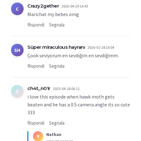
Crazy2gether
2026-04-29 14:43
C
Marichat my bebes omg
Rispondi
Segnala
Süper miraculous hayranı
2026-01-28 16:04
SH
Çook seviyorum en sevdiğim en sevdiğimm
Rispondi
Segnala
ch4t_n01r
2025-04-18 06:11
C
i love this episode when hawk moth gets
beaten and he has a 0.5 camera angle its so cute
333
Rispondi
Segnala
Nathan
N