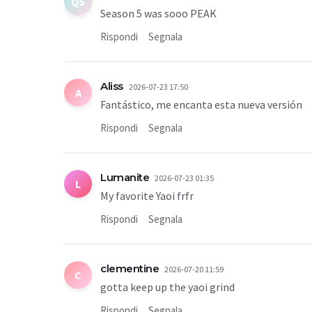
QS
Season 5 was sooo PEAK
Rispondi
Segnala
Aliss
2026-07-23 17:50
A
Fantástico, me encanta esta nueva versión
Rispondi
Segnala
Lumanite
2026-07-23 01:35
L
My favorite Yaoi frfr
Rispondi
Segnala
clementine
2026-07-20 11:59
C
gotta keep up the yaoi grind
Rispondi
Segnala