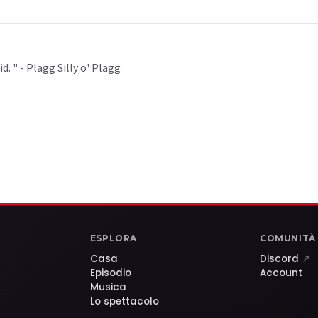
d. " - Plagg Silly o' Plagg
ESPLORA
COMUNITÀ
Casa
Discord
↗
Episodio
Account
Musica
Lo spettacolo