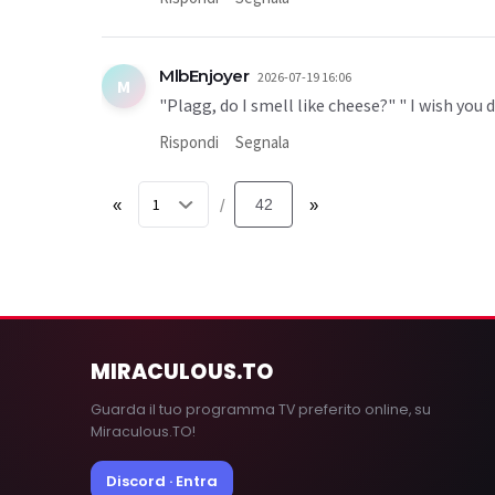
MlbEnjoyer
2026-07-19 16:06
M
"Plagg, do I smell like cheese?" " I wish you di
Rispondi
Segnala
«
42
»
/
MIRACULOUS
.TO
Guarda il tuo programma TV preferito online, su
Miraculous.TO!
Discord · Entra