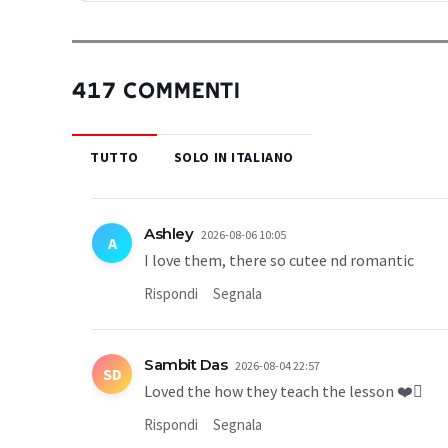
417 COMMENTI
TUTTO
SOLO IN ITALIANO
Ashley
2026-08-06 10:05
A
I love them, there so cutee nd romantic
Rispondi
Segnala
Sambit Das
2026-08-04 22:57
SD
Loved the how they teach the lesson ❤️🫪
Rispondi
Segnala