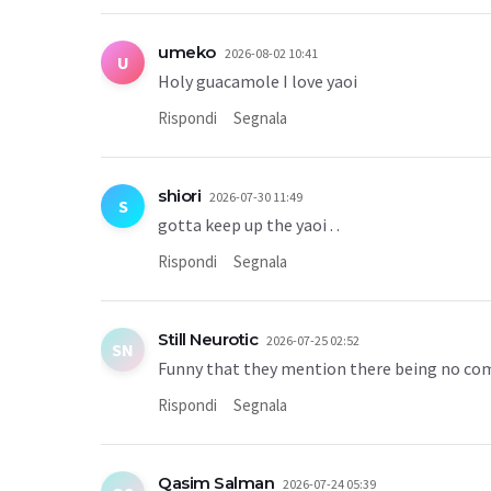
umeko
2026-08-02 10:41
U
Holy guacamole I love yaoi
Rispondi
Segnala
shiori
2026-07-30 11:49
S
gotta keep up the yaoi . .
Rispondi
Segnala
Still Neurotic
2026-07-25 02:52
SN
Funny that they mention there being no comic
Rispondi
Segnala
Qasim Salman
2026-07-24 05:39