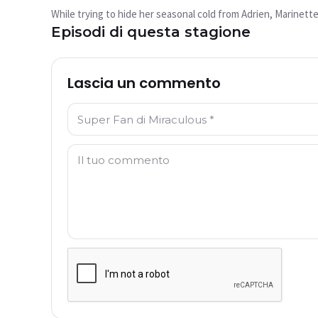
riprodotto?
While trying to hide her seasonal cold from Adrien, Marinette
Questo video non è attualmente disponibile
Episodi di questa stagione
Riprova
Lascia un commento
Nome: *
Commento: *