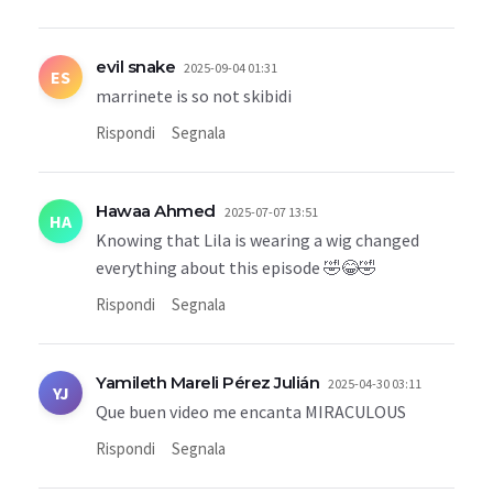
evil snake
2025-09-04 01:31
ES
marrinete is so not skibidi
Rispondi
Segnala
Hawaa Ahmed
2025-07-07 13:51
HA
Knowing that Lila is wearing a wig changed
everything about this episode 🤣😂🤣
Rispondi
Segnala
Yamileth Mareli Pérez Julián
2025-04-30 03:11
YJ
Que buen video me encanta MIRACULOUS
Rispondi
Segnala