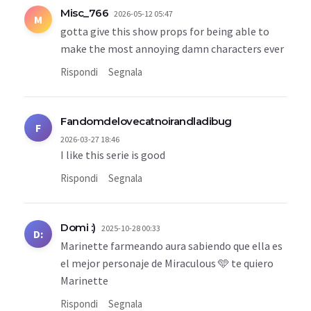
Misc_766
2026-05-12 05:47
M
gotta give this show props for being able to
make the most annoying damn characters ever
Rispondi
Segnala
Fandomdelovecatnoirandladibug
F
2026-03-27 18:46
I like this serie is good
Rispondi
Segnala
Domi :)
2025-10-28 00:33
D:
Marinette farmeando aura sabiendo que ella es
el mejor personaje de Miraculous 🩵 te quiero
Marinette
Rispondi
Segnala