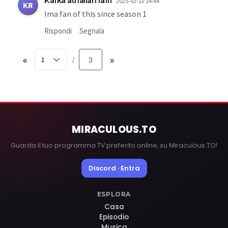
Kafka athallah rafif
2025-02-12 14:44
KR
Ima fan of this since season 1
Rispondi
Segnala
«
3
»
/
MIRACULOUS
.TO
Guarda il tuo programma TV preferito online, su Miraculous.TO!
Discord · Entra
ESPLORA
Casa
Episodio
Musica