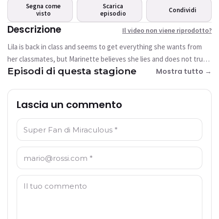
riprodotto?
Segna come
Scarica
Condividi
visto
Questo video non è attualmente
episodio
disponibile
Descrizione
Il video non viene riprodotto?
Lila is back in class and seems to get everything she wants from
Riprova
her classmates, but Marinette believes she lies and does not trust
Episodi di questa stagione
her, and she has the attention of her beloved Adrien.
Mostra tutto →
Lascia un commento
Nome: *
E-mail: *
Commento: *