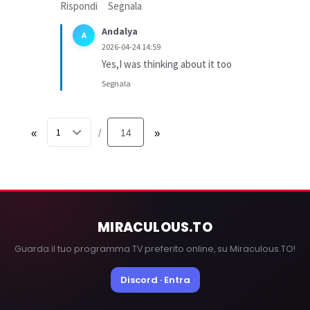
Rispondi
Segnala
Andalya
A
2026-04-24 14:59
Yes,I was thinking about it too
Segnala
«
14
»
/
MIRACULOUS
.TO
Guarda il tuo programma TV preferito online, su Miraculous.TO!
Discord · Entra