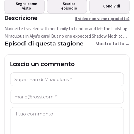
riprodotto?
Segna come
Scarica
Condividi
visto
Questo video non è attualmente
episodio
disponibile
Descrizione
Il video non viene riprodotto?
Marinette traveled with her family to London and left the Ladybug
Riprova
Miraculous in Alya's care! But no one expected Shadow Moth to
Episodi di questa stagione
unleash a monster in Paris that works like a computer virus. With
Mostra tutto →
great power comes great responsabilities! Will Alya be able to help
the city and Marinette? Will she turn into Ladybug?
Lascia un commento
Nome: *
E-mail: *
Commento: *