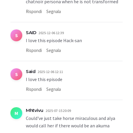
chatnoir persona when he is not transformed
Rispondi
Segnala
SAID
2025-12-06 12:39
S
I love this episode Hack-san
Rispondi
Segnala
Said
2025-12-06 12:11
S
I love this episode
Rispondi
Segnala
Mhtvivu
2025-07-15 20:09
M
Could've just take horse miraculous and alya
would call her if there would be an akuma