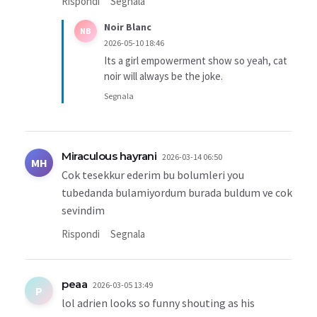
Rispondi
Segnala
Noir Blanc
NB
2026-05-10 18:46
Its a girl empowerment show so yeah, cat
noir will always be the joke.
Segnala
Miraculous hayrani
2026-03-14 06:50
MH
Cok tesekkur ederim bu bolumleri you
tubedanda bulamiyordum burada buldum ve cok
sevindim
Rispondi
Segnala
peaa
2026-03-05 13:49
P
lol adrien looks so funny shouting as his