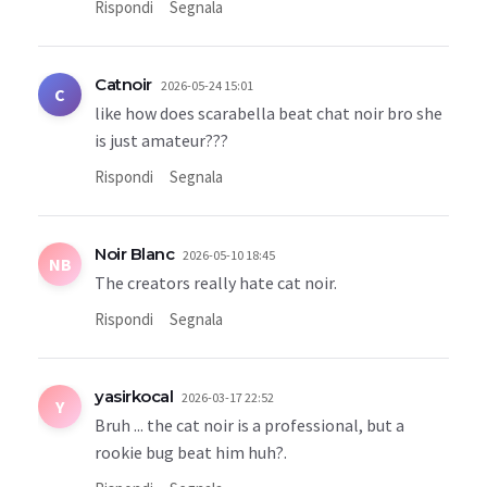
Rispondi
Segnala
Catnoir
2026-05-24 15:01
C
like how does scarabella beat chat noir bro she
is just amateur???
Rispondi
Segnala
Noir Blanc
2026-05-10 18:45
NB
The creators really hate cat noir.
Rispondi
Segnala
yasirkocal
2026-03-17 22:52
Y
Bruh ... the cat noir is a professional, but a
rookie bug beat him huh?.