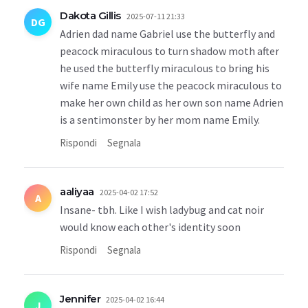
Dakota Gillis
2025-07-11 21:33
DG
Adrien dad name Gabriel use the butterfly and
peacock miraculous to turn shadow moth after
he used the butterfly miraculous to bring his
wife name Emily use the peacock miraculous to
make her own child as her own son name Adrien
is a sentimonster by her mom name Emily.
Rispondi
Segnala
aaliyaa
2025-04-02 17:52
A
Insane- tbh. Like I wish ladybug and cat noir
would know each other's identity soon
Rispondi
Segnala
Jennifer
2025-04-02 16:44
J