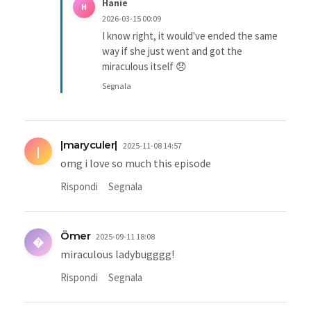
Hanie
H
2026-03-15 00:09
I know right, it would've ended the same
way if she just went and got the
miraculous itself 😞
Segnala
|maryculer|
2025-11-08 14:57
|
omg i love so much this episode
Rispondi
Segnala
Ömer
2025-09-11 18:08
�
miraculous ladybugggg!
Rispondi
Segnala