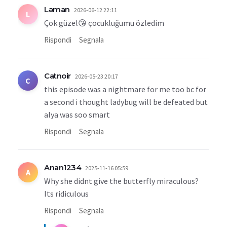
Ləman
2026-06-12 22:11
L
Çok güzel😘 çocukluğumu özledim
Rispondi
Segnala
Catnoir
2026-05-23 20:17
C
this episode was a nightmare for me too bc for
a second i thought ladybug will be defeated but
alya was soo smart
Rispondi
Segnala
Anan1234
2025-11-16 05:59
A
Why she didnt give the butterfly miraculous?
Its ridiculous
Rispondi
Segnala