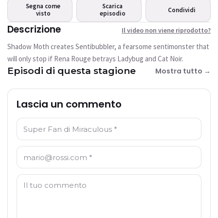
riprodotto?
Segna come
Scarica
Condividi
visto
Questo video non è attualmente
episodio
disponibile
Descrizione
Il video non viene riprodotto?
Shadow Moth creates Sentibubbler, a fearsome sentimonster that
Riprova
will only stop if Rena Rouge betrays Ladybug and Cat Noir.
Episodi di questa stagione
Mostra tutto →
Lascia un commento
Nome: *
E-mail: *
Commento: *