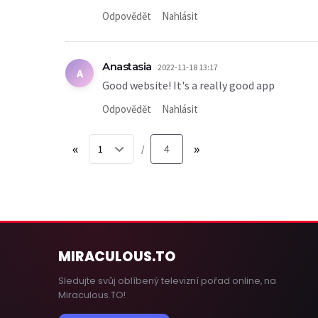
Odpovědět
Nahlásit
Anastasia
2022-11-18 13:17
A
Good website! It's a really good app
Odpovědět
Nahlásit
«
4
»
/
MIRACULOUS
.TO
Sledujte svůj oblíbený televizní pořad online, na
Miraculous.TO!