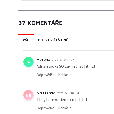
37 KOMENTÁŘE
VŠE
POUZE V ČEŠTINĚ
Athena
2026-08-05 17:22
A
Adrian looks SO gay in that fit ngl
Odpovědět
Nahlásit
Noir Blanc
2026-07-18 09:34
NB
They hate Adrien so much lol
Odpovědět
Nahlásit