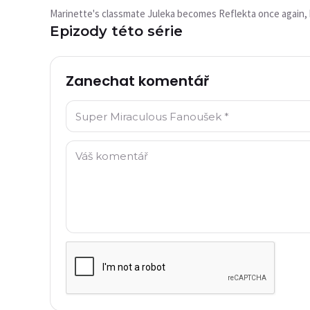
nepřehrává?
Marinette's classmate Juleka becomes Reflekta once again, bu
Toto video není aktuálně
Epizody této série
dostupné
Zkusit znovu
Zanechat komentář
Jméno: *
Komentář: *