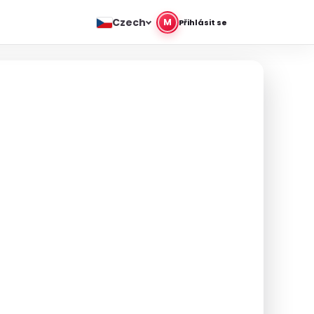
Czech
M
Přihlásit se