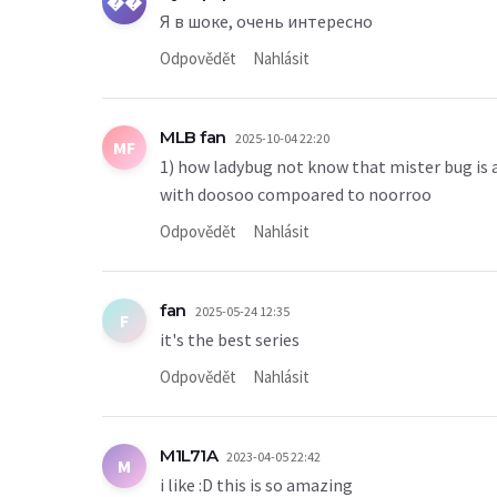
��
Я в шоке, очень интересно
Odpovědět
Nahlásit
MLB fan
2025-10-04 22:20
MF
1) how ladybug not know that mister bug is ad
with doosoo compoared to noorroo
Odpovědět
Nahlásit
fan
2025-05-24 12:35
F
it's the best series
Odpovědět
Nahlásit
M1L71A
2023-04-05 22:42
M
i like :D this is so amazing