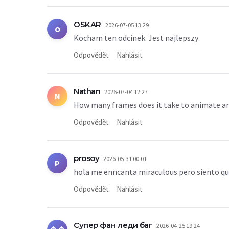
OSKAR
2026-07-05 13:29
O
Kocham ten odcinek. Jest najlepszy
Odpovědět
Nahlásit
Nathan
2026-07-04 12:27
N
How many frames does it take to animate a
Odpovědět
Nahlásit
prosoy
2026-05-31 00:01
P
hola me enncanta miraculous pero siento qu
Odpovědět
Nahlásit
Супер фан леди баг
2026-04-25 19:24