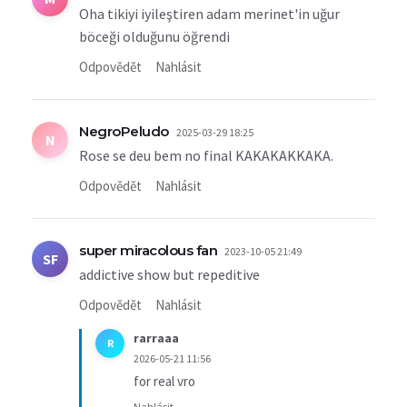
Oha tikiyi iyileştiren adam merinet'in uğur
böceği olduğunu öğrendi
Odpovědět
Nahlásit
NegroPeludo
2025-03-29 18:25
N
Rose se deu bem no final KAKAKAKKAKA.
Odpovědět
Nahlásit
super miracolous fan
2023-10-05 21:49
SF
addictive show but repeditive
Odpovědět
Nahlásit
rarraaa
R
2026-05-21 11:56
for real vro
Nahlásit