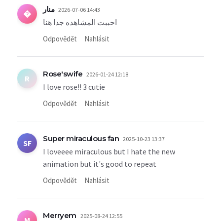
منار
2026-07-06 14:43
�
احببت المشاهده جدا هنا
Odpovědět
Nahlásit
Rose'swife
2026-01-24 12:18
R
I love rose!! 3 cutie
Odpovědět
Nahlásit
Super miraculous fan
2025-10-23 13:37
SF
I loveeee miraculous but I hate the new
animation but it's good to repeat
Odpovědět
Nahlásit
Merryem
2025-08-24 12:55
M