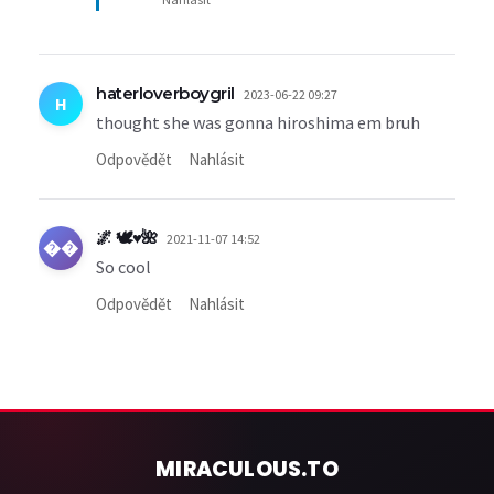
haterloverboygril
2023-06-22 09:27
H
thought she was gonna hiroshima em bruh
Odpovědět
Nahlásit
🌌 🕊️♥️🌺
2021-11-07 14:52
��
So cool
Odpovědět
Nahlásit
MIRACULOUS
.TO