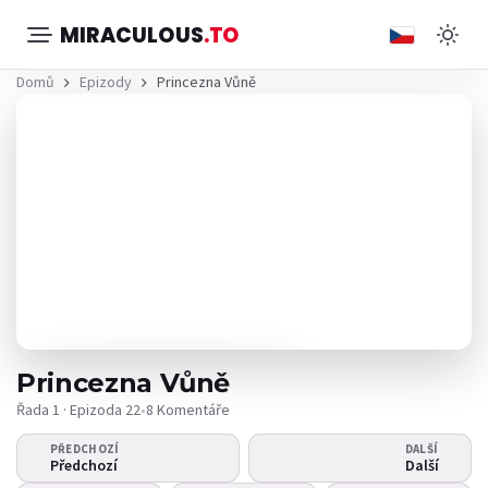
MIRACULOUS
.TO
Domů
Epizody
Princezna Vůně
Princezna Vůně
Řada 1 · Epizoda 22
•
8 Komentáře
PŘEDCHOZÍ
DALŠÍ
Video se nepřehrává?
Předchozí
Další