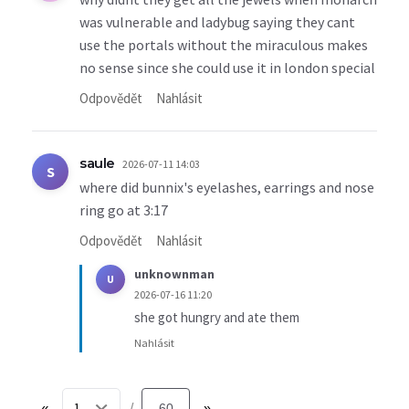
was vulnerable and ladybug saying they cant
use the portals without the miraculous makes
no sense since she could use it in london special
Odpovědět
Nahlásit
saule
2026-07-11 14:03
S
where did bunnix's eyelashes, earrings and nose
ring go at 3:17
Odpovědět
Nahlásit
unknownman
U
2026-07-16 11:20
she got hungry and ate them
Nahlásit
«
60
»
/