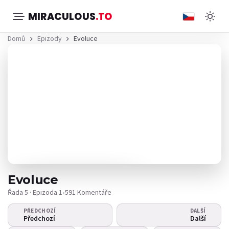
MIRACULOUS
.TO
Domů
Epizody
Evoluce
Evoluce
Řada 5 · Epizoda 1
•
591 Komentáře
PŘEDCHOZÍ
DALŠÍ
Video se nepřehrává?
Předchozí
Další