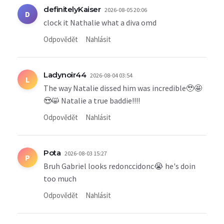
definitelyKaiser
2026-08-05 20:06
D
clock it Nathalie what a diva omd
Odpovědět
Nahlásit
Ladynoir44
2026-08-04 03:54
L
The way Natalie dissed him was incredible🥹🤩
😍😸 Natalie a true baddie!!!!
Odpovědět
Nahlásit
Pota
2026-08-03 15:27
P
Bruh Gabriel looks redonccidonc😭 he's doin
too much
Odpovědět
Nahlásit