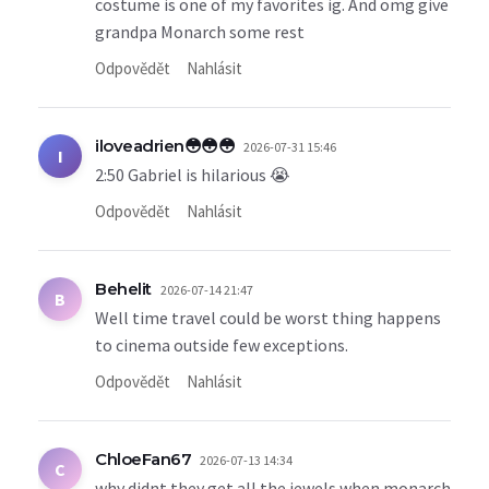
costume is one of my favorites ig. And omg give
grandpa Monarch some rest
Odpovědět
Nahlásit
iloveadrien😳😳😳
2026-07-31 15:46
I
2:50 Gabriel is hilarious 😭
Odpovědět
Nahlásit
Behelit
2026-07-14 21:47
B
Well time travel could be worst thing happens
to cinema outside few exceptions.
Odpovědět
Nahlásit
ChloeFan67
2026-07-13 14:34
C
why didnt they get all the jewels when monarch