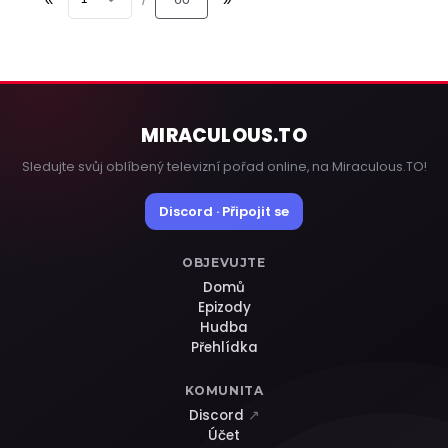
MIRACULOUS
.TO
Sledujte svůj oblíbený televizní pořad online, na Miraculous.TO!
Discord · Připojit se
OBJEVUJTE
Domů
Epizody
Hudba
Přehlídka
KOMUNITA
Discord
↗
Účet