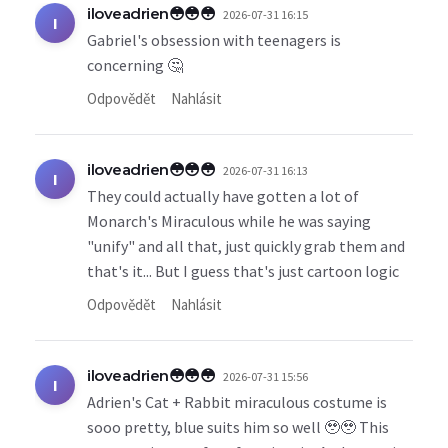
iloveadrien😳😳😳
2026-07-31 16:15
I
Gabriel's obsession with teenagers is
concerning 🤔
Odpovědět
Nahlásit
iloveadrien😳😳😳
2026-07-31 16:13
I
They could actually have gotten a lot of
Monarch's Miraculous while he was saying
"unify" and all that, just quickly grab them and
that's it... But I guess that's just cartoon logic
Odpovědět
Nahlásit
iloveadrien😳😳😳
2026-07-31 15:56
I
Adrien's Cat + Rabbit miraculous costume is
sooo pretty, blue suits him so well 🥹🥹 This