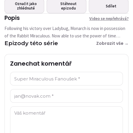
Toto video není aktuálně
Označit jako
Stáhnout
Sdílet
dostupné
zhlédnuté
epizodu
Popis
Video se nepřehrává?
Zkusit znovu
Following his victory over Ladybug, Monarch is now in possession
of the Rabbit Miraculous. Now able to use the power of time
Epizody této série
travel, the supervillain wants to return to a point in the past when
Zobrazit vše →
Ladybug and Cat Noir were weak and use that advantage to seize
their Miraculous. Our heroes will have to face their enemy in a race
Zanechat komentář
through time... and their previous adventures.
Jméno: *
E-mail: *
Komentář: *