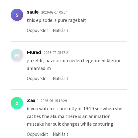
saule
2026-07-14 05:24
S
this episode is pure ragebait
Odpovědět
Nahlásit
Murad
2026-07-05 17:21
M
guzeldi , bazilarinin neden begenmediklerini
anlamadim
Odpovědět
Nahlásit
Zaair
2026-06-15 12:29
Z
if you watch it care fully at 19:20 sec when she
cathes the akuma there is an animation
mistake her suit changes while capturing
Odpovědět
Nahlásit