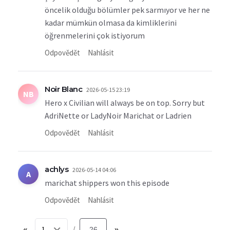
öncelik olduğu bölümler pek sarmıyor ve her ne
kadar mümkün olmasa da kimliklerini
öğrenmelerini çok istiyorum
Odpovědět
Nahlásit
Noir Blanc
2026-05-15 23:19
NB
Hero x Civilian will always be on top. Sorry but
AdriNette or LadyNoir Marichat or Ladrien
Odpovědět
Nahlásit
achlys
2026-05-14 04:06
A
marichat shippers won this episode
Odpovědět
Nahlásit
«
26
»
/