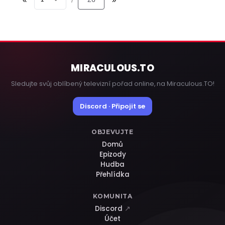
MIRACULOUS
.TO
Sledujte svůj oblíbený televizní pořad online, na Miraculous.TO!
Discord · Připojit se
OBJEVUJTE
Domů
Epizody
Hudba
Přehlídka
KOMUNITA
Discord
↗
Účet