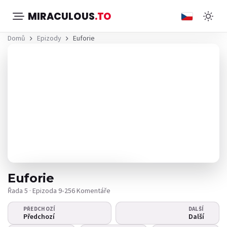
MIRACULOUS
.TO
Domů
Epizody
Euforie
Euforie
Řada 5 · Epizoda 9
•
256 Komentáře
PŘEDCHOZÍ
DALŠÍ
Video se nepřehrává?
Předchozí
Další