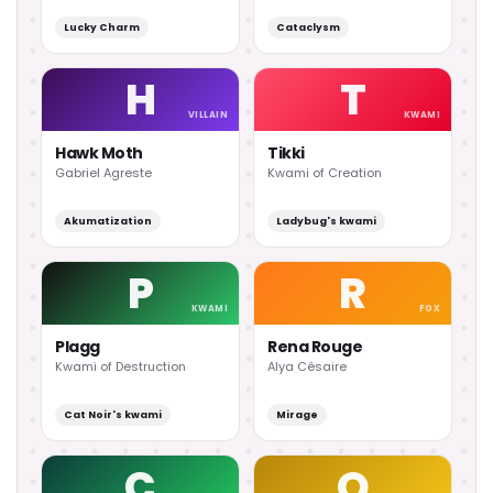
Lucky Charm
Cataclysm
H
T
VILLAIN
KWAMI
Hawk Moth
Tikki
Gabriel Agreste
Kwami of Creation
Akumatization
Ladybug's kwami
P
R
KWAMI
FOX
Plagg
Rena Rouge
Kwami of Destruction
Alya Césaire
Cat Noir's kwami
Mirage
C
Q