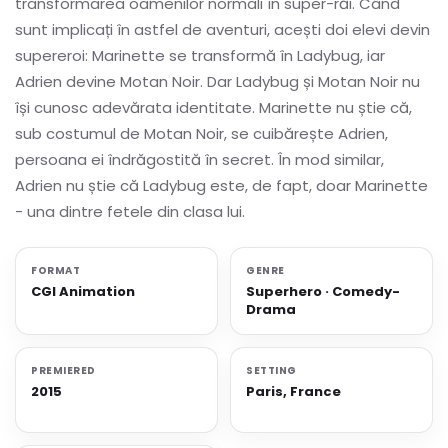
transformarea oamenilor normali în super-răi. Când
sunt implicați în astfel de aventuri, acești doi elevi devin
supereroi: Marinette se transformă în Ladybug, iar
Adrien devine Motan Noir. Dar Ladybug și Motan Noir nu
își cunosc adevărata identitate. Marinette nu știe că,
sub costumul de Motan Noir, se cuibărește Adrien,
persoana ei îndrăgostită în secret. În mod similar,
Adrien nu știe că Ladybug este, de fapt, doar Marinette
- una dintre fetele din clasa lui.
FORMAT
GENRE
CGI Animation
Superhero · Comedy-
Drama
PREMIERED
SETTING
2015
Paris, France