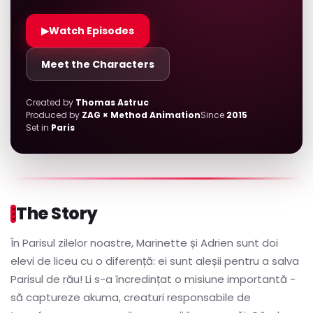
▶
Watch Episodes
Meet the Characters
Created by
Thomas Astruc
Produced by
ZAG × Method Animation
Since
2015
Set in
Paris
The Story
În Parisul zilelor noastre, Marinette și Adrien sunt doi
elevi de liceu cu o diferență: ei sunt aleșii pentru a salva
Parisul de rău! Li s-a încredințat o misiune importantă -
să captureze akuma, creaturi responsabile de