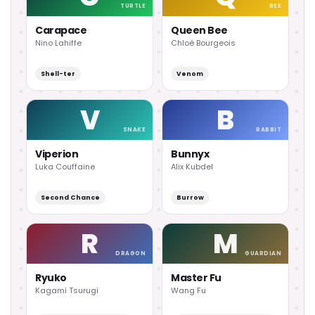
TURTLE
BEE
Carapace
Queen Bee
Nino Lahiffe
Chloé Bourgeois
Shell-ter
Venom
V
B
SNAKE
RABBIT
Viperion
Bunnyx
Luka Couffaine
Alix Kubdel
Second Chance
Burrow
R
M
DRAGON
GUARDIAN
Ryuko
Master Fu
Kagami Tsurugi
Wang Fu