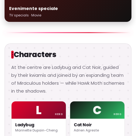
Evenimente speciale
TV specials · Movie
Characters
At the centre are Ladybug and Cat Noir, guided
by their kwamis and joined by an expanding team
of Miraculous holders — while Hawk Moth schemes
in the shadows.
L
C
HERO
HERO
Ladybug
Cat Noir
Marinette Dupain-Cheng
Adrien Agreste