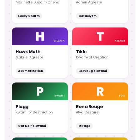
Marinette Dupain-Cheng
Adrien Agreste
Lucky Charm
Cataclysm
H
T
VILLAIN
KWAMI
Hawk Moth
Tikki
Gabriel Agreste
Kwami of Creation
Akumatization
Ladybug's kwami
P
R
KWAMI
FOX
Plagg
Rena Rouge
Kwami of Destruction
Alya Césaire
Cat Noir's kwami
Mirage