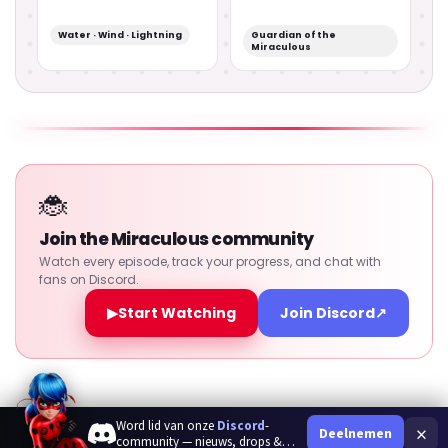
Water · Wind · Lightning
Guardian of the
Miraculous
🐞
Join the Miraculous community
Watch every episode, track your progress, and chat with
fans on Discord.
▶
Start Watching
Join Discord
↗
Word lid van onze
Discord
-
×
Deelnemen
community — nieuws, drops &