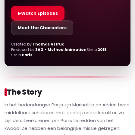
▶
Watch Episodes
Meet the Characters
Created by
Thomas Astruc
Produced by
ZAG × Method Animation
Since
2015
Set in
Paris
The Story
In het hedendaagse Parijs zijn Marinette en Adrien twee
middelbare scholieren met een bijzonder karakter: ze
zijn de uitverkorenen om Parijs te redden van het
kwaad! Ze hebben een belangrijke missie gekregen: