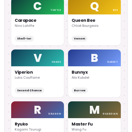
C
Q
TURTLE
BEE
Carapace
Queen Bee
Nino Lahiffe
Chloé Bourgeois
Shell-ter
Venom
V
B
SNAKE
RABBIT
Viperion
Bunnyx
Luka Couffaine
Alix Kubdel
Second Chance
Burrow
R
M
DRAGON
GUARDIAN
Ryuko
Master Fu
Kagami Tsurugi
Wang Fu