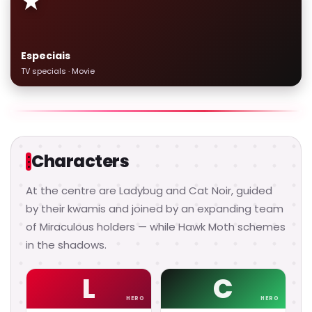
★
Especiais
TV specials · Movie
Characters
At the centre are Ladybug and Cat Noir, guided
by their kwamis and joined by an expanding team
of Miraculous holders — while Hawk Moth schemes
in the shadows.
L
C
HERO
HERO