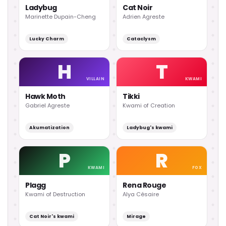
Ladybug
Cat Noir
Marinette Dupain-Cheng
Adrien Agreste
Lucky Charm
Cataclysm
H
T
VILLAIN
KWAMI
Hawk Moth
Tikki
Gabriel Agreste
Kwami of Creation
Akumatization
Ladybug's kwami
P
R
KWAMI
FOX
Plagg
Rena Rouge
Kwami of Destruction
Alya Césaire
Cat Noir's kwami
Mirage