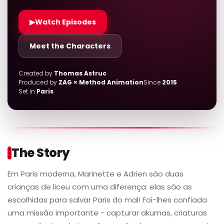
▶
Watch Episodes
Meet the Characters
Created by
Thomas Astruc
Produced by
ZAG × Method Animation
Since
2015
Set in
Paris
The Story
Em Paris moderna, Marinette e Adrien são duas
crianças de liceu com uma diferença: elas são as
escolhidas para salvar Paris do mal! Foi-lhes confiada
uma missão importante - capturar akumas, criaturas