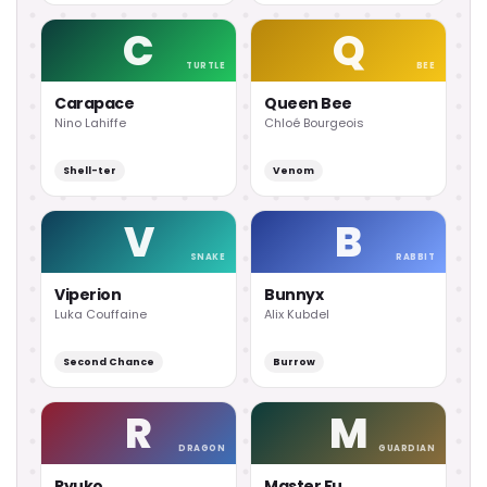
C
Q
TURTLE
BEE
Carapace
Queen Bee
Nino Lahiffe
Chloé Bourgeois
Shell-ter
Venom
V
B
SNAKE
RABBIT
Viperion
Bunnyx
Luka Couffaine
Alix Kubdel
Second Chance
Burrow
R
M
DRAGON
GUARDIAN
Ryuko
Master Fu