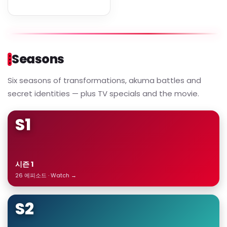
Seasons
Six seasons of transformations, akuma battles and
secret identities — plus TV specials and the movie.
S1
시즌 1
26 에피소드 · Watch →
S2