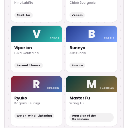
Nino Lahiffe
Chloé Bourgeois
Shell-ter
Venom
V
B
SNAKE
RABBIT
Viperion
Bunnyx
Luka Couffaine
Alix Kubdel
Second Chance
Burrow
R
M
DRAGON
GUARDIAN
Ryuko
Master Fu
Kagami Tsurugi
Wang Fu
Water · Wind · Lightning
Guardian of the
Miraculous