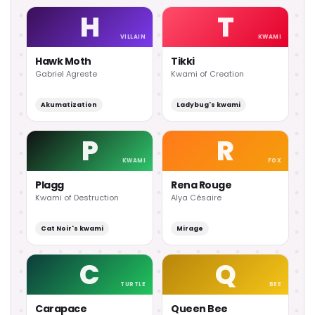
H
T
VILLAIN
KWAMI
Hawk Moth
Tikki
Gabriel Agreste
Kwami of Creation
Akumatization
Ladybug's kwami
P
R
KWAMI
FOX
Plagg
Rena Rouge
Kwami of Destruction
Alya Césaire
Cat Noir's kwami
Mirage
C
Q
TURTLE
BEE
Carapace
Queen Bee