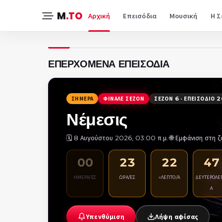
M
.TO
Αρχική
Επεισόδια
Μουσική
Η Σ
ΕΠΕΡΧΌΜΕΝΑ ΕΠΕΙΣΌΔΙΑ
ΣΉΜΕΡΑ
ΦΙΝΆΛΕ ΣΕΖΌΝ
ΣΕΖΌΝ 6 · ΕΠΕΙΣΌΔΙΟ 2
Νέμεσις
🗓️ 8 Αυγούστου 2026, 03:00 π.μ.
·
🌐 Εμφάνιση στη 
00
23
22
46
ΗΜΈΡΑ/ΕΣ
ΏΡΑ/ΕΣ
«ΛΕΠΤΌ/Ά
ΔΕΥΤΕΡΌΛΕ
Α
Υπενθύμιση
Λήψη αφίσας