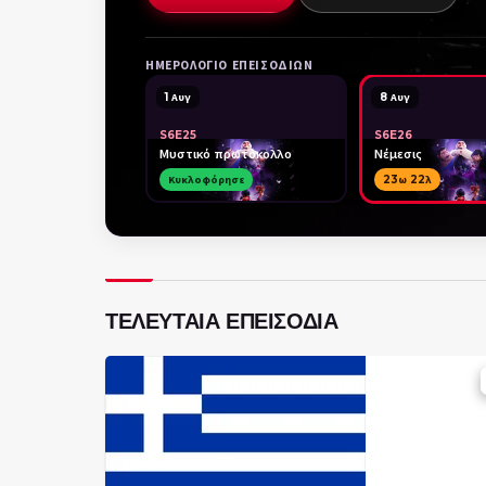
ΗΜΕΡΟΛΌΓΙΟ ΕΠΕΙΣΟΔΊΩΝ
1 Αυγ
8 Αυγ
S6E25
S6E26
Μυστικό πρωτόκολλο
Νέμεσις
Κυκλοφόρησε
23ω 22λ
ΤΕΛΕΥΤΑΊΑ ΕΠΕΙΣΌΔΙΑ