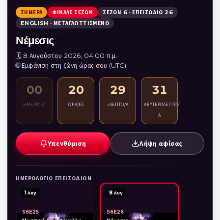
ΣΉΜΕΡΑ
ΦΙΝΆΛΕ ΣΕΖΌΝ
ΣΕΖΌΝ 6 · ΕΠΕΙΣΌΔΙΟ 26
ENGLISH · ΜΕΤΑΓΛΩΤΤΙΣΜΈΝΟ
Νέμεσις
🗓️ 8 Αυγούστου 2026, 04:00 π.μ.
·
🌐 Εμφάνιση στη ζώνη ώρας σου (UTC)
00
20
29
31
ΗΜΈΡΑ/ΕΣ
ΏΡΑ/ΕΣ
«ΛΕΠΤΌ/Ά
ΔΕΥΤΕΡΌΛΕΠΤΟ/
Α
Υπενθύμιση
Λήψη αφίσας
ΗΜΕΡΟΛΌΓΙΟ ΕΠΕΙΣΟΔΊΩΝ
1 Αυγ
8 Αυγ
S6E25
S6E26