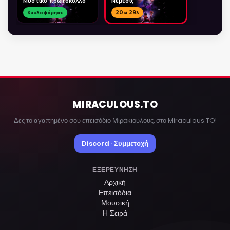
Μυστικό πρωτόκολλο
Νέμεσις
Κυκλοφόρησε
20ω 29λ
MIRACULOUS
.TO
Δες το αγαπημένο σου επεισόδιο Μιράκιουλους, στο Miraculous.TO!
Discord · Συμμετοχή
ΕΞΕΡΕΎΝΗΣΗ
Αρχική
Επεισόδια
Μουσική
Η Σειρά