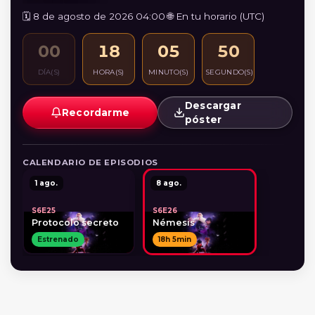
🗓️ 8 de agosto de 2026 04:00
·
🌐 En tu horario (UTC)
00
18
05
50
DÍA(S)
HORA(S)
MINUTO(S)
SEGUNDO(S)
Descargar
Recordarme
póster
CALENDARIO DE EPISODIOS
1 ago.
8 ago.
S6E25
S6E26
Protocolo secreto
Némesis
Estrenado
18h 5min