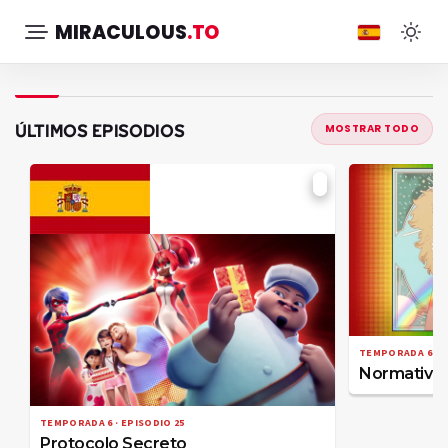
MIRACULOUS
.TO
ÚLTIMOS EPISODIOS
MOSTRAR TODO
TEMPORADA 6 · E
Normativa
TEMPORADA 6 · EPISODIO 25
Protocolo Secreto