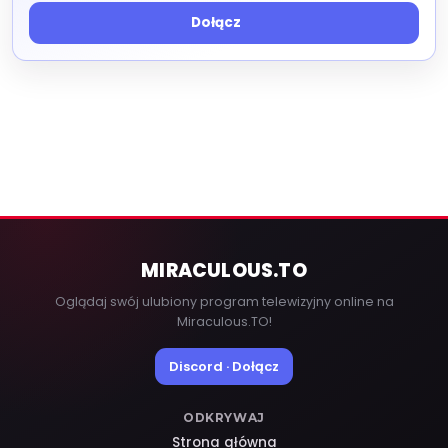
Dołącz
MIRACULOUS
.TO
Oglądaj swój ulubiony program telewizyjny online na
Miraculous.TO!
Discord · Dołącz
ODKRYWAJ
Strona główna