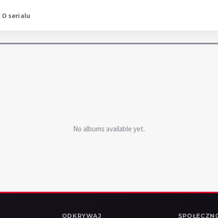
O serialu
No albums available yet.
ODKRYWAJ
SPOŁECZN