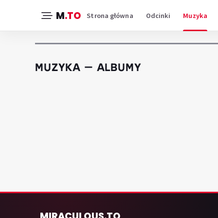
M
.TO
Strona główna
Odcinki
Muzyka
MUZYKA — ALBUMY
MIRACULOUS
.TO