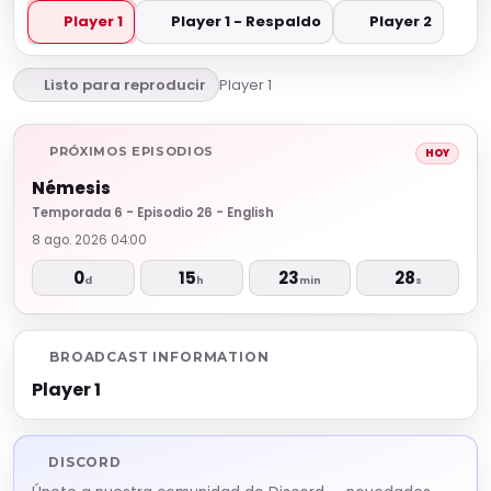
Player 1
Player 1 - Respaldo
Player 2
Listo para reproducir
Player 1
PRÓXIMOS EPISODIOS
HOY
Némesis
Temporada 6 - Episodio 26 - English
8 ago. 2026 04:00
0
15
23
28
d
h
min
s
BROADCAST INFORMATION
Player 1
DISCORD