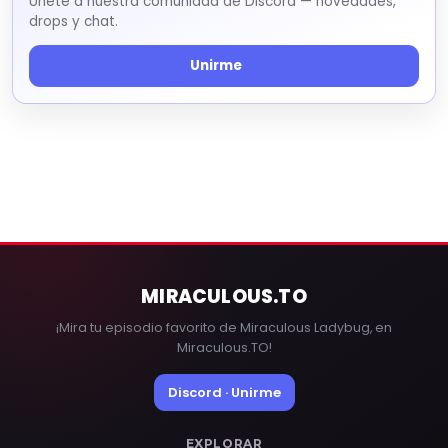
Únete a nuestra comunidad de Discord — novedades,
drops y chat.
Unirme
MIRACULOUS
.TO
¡Mira tu episodio favorito de Miraculous Ladybug, en
Miraculous.TO!
Discord · Unirme
EXPLORAR