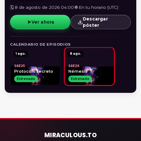
🗓️ 8 de agosto de 2026 04:00
·
🌐 En tu horario (UTC)
Descargar
Ver ahora
póster
CALENDARIO DE EPISODIOS
1 ago.
8 ago.
S6E25
S6E26
Protocolo secreto
Némesis
Estrenado
Estrenado
MIRACULOUS
.TO