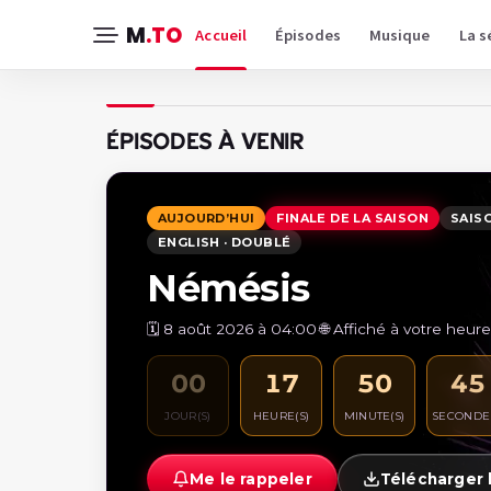
M
.TO
Accueil
Épisodes
Musique
La s
ÉPISODES À VENIR
AUJOURD’HUI
FINALE DE LA SAISON
SAISO
ENGLISH · DOUBLÉ
Némésis
🗓️ 8 août 2026 à 04:00
·
🌐 Affiché à votre heure
00
17
50
44
JOUR(S)
HEURE(S)
MINUTE(S)
SECONDE(
Me le rappeler
Télécharger l