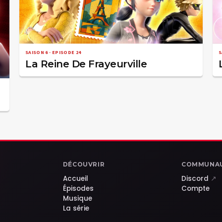
SAISON 6 · EPISODE 24
S
La Reine De Frayeurville
DÉCOUVRIR
COMMUNA
Accueil
Discord
↗
Épisodes
Compte
Musique
La série