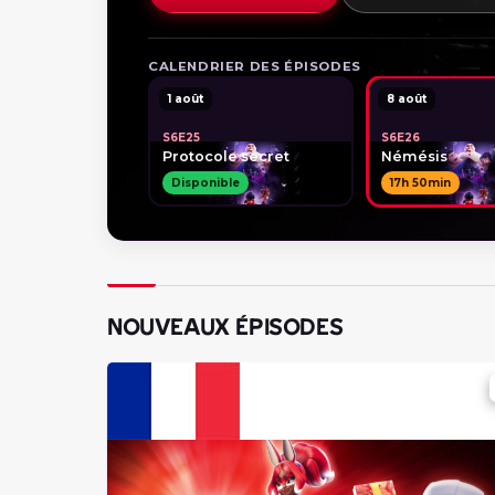
CALENDRIER DES ÉPISODES
1 août
8 août
S6E25
S6E26
Protocole secret
Némésis
Disponible
17h 50min
NOUVEAUX ÉPISODES