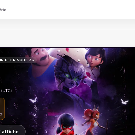
érie
N 6 · EPISODE 26
 (UTC)
S)
’affiche