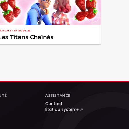
AISON 6 · EPISODE 21
Les Titans Chaînés
UTÉ
ASSISTANCE
Contact
État du système
↗