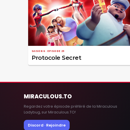
SAISON 6 · EPISODE 25
Protocole Secret
MIRACULOUS
.TO
Regardez votre épisode préféré de la Miraculous
Ladybug, sur Miraculous.TO!
Discord · Rejoindre