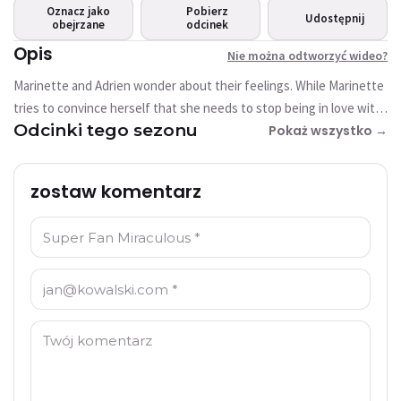
wideo?
Oznacz jako
Pobierz
Udostępnij
obejrzane
Ten film nie jest obecnie dostępny
odcinek
Opis
Nie można odtworzyć wideo?
Spróbuj ponownie
Marinette and Adrien wonder about their feelings. While Marinette
tries to convince herself that she needs to stop being in love with
Odcinki tego sezonu
Adrien because it diverts her from her role as a superhero, she
Pokaż wszystko →
discovers that she has feelings for another boy, who has changed
a lot lastly... As for Adrien, he is becoming increasingly interested in
zostaw komentarz
Marinette. What if she were more than just a friend? He doesn’t
know that, by inviting Marinette out, he is about to unleash a
Imię: *
whirlwind of feelings that will change their lives...
E-mail: *
Komentarz: *