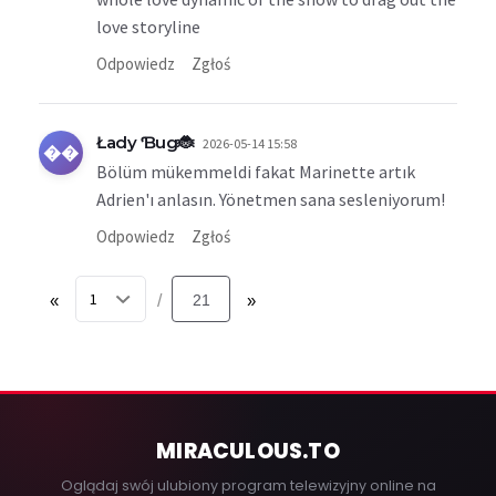
love storyline
Odpowiedz
Zgłoś
Łady Ɓug🐞
2026-05-14 15:58
��
Bölüm mükemmeldi fakat Marinette artık
Adrien'ı anlasın. Yönetmen sana sesleniyorum!
Odpowiedz
Zgłoś
«
21
»
/
MIRACULOUS
.TO
Oglądaj swój ulubiony program telewizyjny online na