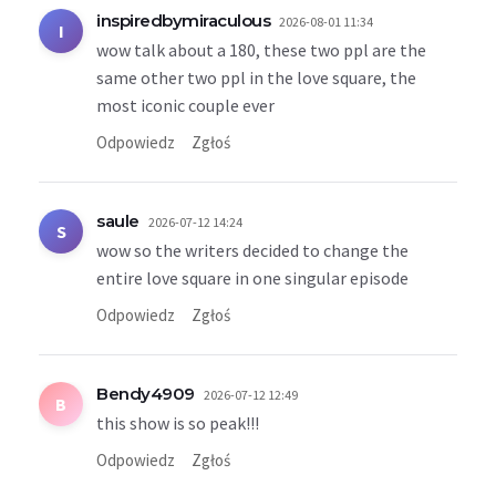
inspiredbymiraculous
2026-08-01 11:34
I
wow talk about a 180, these two ppl are the
same other two ppl in the love square, the
most iconic couple ever
Odpowiedz
Zgłoś
saule
2026-07-12 14:24
S
wow so the writers decided to change the
entire love square in one singular episode
Odpowiedz
Zgłoś
Bendy4909
2026-07-12 12:49
B
this show is so peak!!!
Odpowiedz
Zgłoś