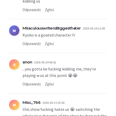
kidding us
Odpowiedz
Zgłoś
MiraculouswritersBIggesthater
2026-05-24 21:00
M
Kyoko is a goated character fr
Odpowiedz
Zgłoś
anon
2026-05-24 04:52
A
...you gotta be fucking kidding me, they're
playing w us at this point 😭😭
Odpowiedz
Zgłoś
Misc_766
2026-05-21 03:50
M
this show fucking hates us 😭 switching the
whole love dynamic of the show to drag out the