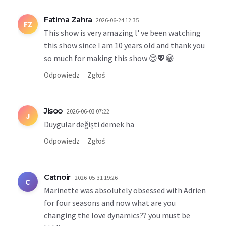
Fatima Zahra
2026-06-24 12:35
FZ
This show is very amazing l' ve been watching
this show since I am 10 years old and thank you
so much for making this show 😊💖😁
Odpowiedz
Zgłoś
Jisoo
2026-06-03 07:22
J
Duygular değişti demek ha
Odpowiedz
Zgłoś
Catnoir
2026-05-31 19:26
C
Marinette was absolutely obsessed with Adrien
for four seasons and now what are you
changing the love dynamics?? you must be