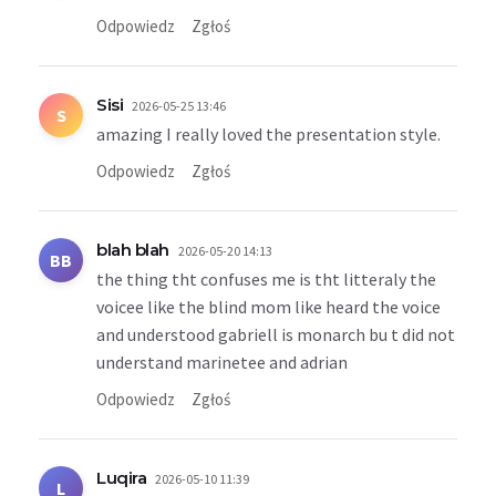
Odpowiedz
Zgłoś
Sisi
2026-05-25 13:46
S
amazing I really loved the presentation style.
Odpowiedz
Zgłoś
blah blah
2026-05-20 14:13
BB
the thing tht confuses me is tht litteraly the
voicee like the blind mom like heard the voice
and understood gabriell is monarch bu t did not
understand marinetee and adrian
Odpowiedz
Zgłoś
Luqira
2026-05-10 11:39
L