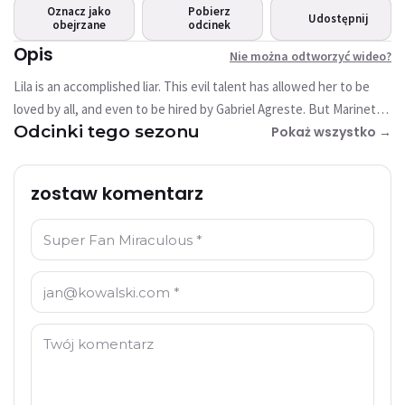
wideo?
Oznacz jako
Pobierz
Udostępnij
obejrzane
Ten film nie jest obecnie dostępny
odcinek
Opis
Nie można odtworzyć wideo?
Spróbuj ponownie
Lila is an accomplished liar. This evil talent has allowed her to be
loved by all, and even to be hired by Gabriel Agreste. But Marinette
Odcinki tego sezonu
and Adrien’s growing closer pushes the boy’s father to name
Pokaż wszystko →
Kagami as the new face of his brand, enraging Lila. She uses an
incident in class to call for new elections in order to replace
zostaw komentarz
Marinette as class representative. But the campaign goes wrong,
much to Monarch’s delight. Thread lightly, for with Lila, things are
Imię: *
more than often not what they seem...
E-mail: *
Komentarz: *