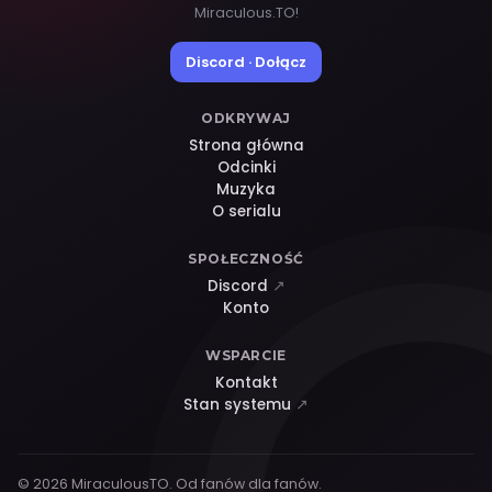
Miraculous.TO!
Discord · Dołącz
ODKRYWAJ
Strona główna
Odcinki
Muzyka
O serialu
SPOŁECZNOŚĆ
Discord
↗
Konto
WSPARCIE
Kontakt
Stan systemu
↗
© 2026 MiraculousTO. Od fanów dla fanów.