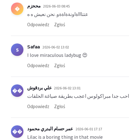
مححزم
2026-06-03 08:45
�
عتتاااةاونةةاةةو. نحن نعيش ه ه
Odpowiedz
Zgłoś
Safaa
2026-06-02 13:02
S
I love miraculous ladybug 😍
Odpowiedz
Zgłoś
علي بردقوش
2026-06-02 13:01
��
احب جدا مبراكولوس اعجب بطريقة صياغة الحلقات
Odpowiedz
Zgłoś
عمر حسام البدري محمود
2026-06-01 17:17
��
Lilac is a boring thing in that movie