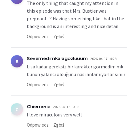
The only thing that caught my attention in
this episode was that Mrs. Bustier was
pregnant...? Having something like that in the
background is an interesting and nice detail.
Odpowiedz
Zgłoś
Sevemedimkaragözlüüüm
2026-04-17 14:28
S
Lisa kadar gereksiz bir karakter görmedim mk
bunun yalancı olduğunu nası anlamıyorlar siniir
Odpowiedz
Zgłoś
Chiemerie
2026-04-16 10:08
C
I love miraculous very well
Odpowiedz
Zgłoś