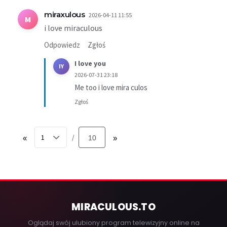
miraxulous
2026-04-11 11:55
M
i love miraculous
Odpowiedz
Zgłoś
I love you
IY
2026-07-31 23:18
Me too i love mira culos
Zgłoś
«
10
»
/
MIRACULOUS
.TO
Oglądaj swój ulubiony program telewizyjny online na