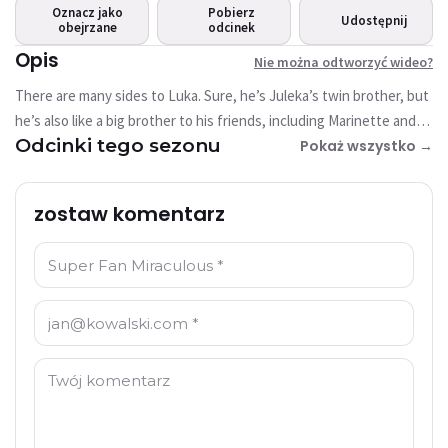
wideo?
Oznacz jako
Pobierz
Udostępnij
obejrzane
Ten film nie jest obecnie dostępny
odcinek
Opis
Nie można odtworzyć wideo?
Spróbuj ponownie
There are many sides to Luka. Sure, he’s Juleka’s twin brother, but
he’s also like a big brother to his friends, including Marinette and
Odcinki tego sezonu
Adrien. They both like to seek his advice, as Luka always has an
Pokaż wszystko →
inspiring quote to give them. Lastly, Luka is the guitarist of the
band Kitty Section, and the son of a celebrity. And this side of
zostaw komentarz
Luka’s will pique the interest of label owner Bob Roth, who’s ready
for anything to make money! But Bob Roth underestimates Luka,
Imię: *
who’s ready for anything to defend his values and his friends.
E-mail: *
Komentarz: *