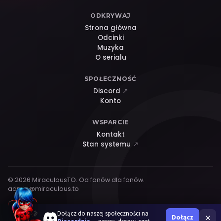
ODKRYWAJ
Strona główna
Odcinki
Muzyka
O serialu
SPOŁECZNOŚĆ
Discord
↗
Konto
WSPARCIE
Kontakt
Stan systemu
↗
© 2026 MiraculousTO. Od fanów dla fanów.
admin@miraculous.to
Dołącz do naszej społeczności na
×
Dołącz