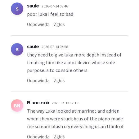
saule
2026-07-14 08:46
S
poor luka i feel so bad
Odpowiedz
Zgłoś
saule
2026-07-14 07:58
S
they need to give luka more depth instead of
treating him like a plot device whose sole
purpose is to console others
Odpowiedz
Zgłoś
Blanc noir
2026-07-12 12:15
BN
The way Luka looked at marrinet and adrien
when they were stuck bcus of the piano made
me scream blush cry everything u can think of
Odpowiedz
Zgłoś