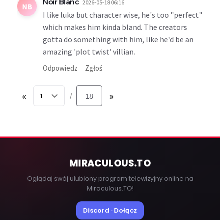
Noir Blanc
2026-05-18 06:16
NB
I like luka but character wise, he's too "perfect"
which makes him kinda bland. The creators
gotta do something with him, like he'd be an
amazing 'plot twist' villian.
Odpowiedz
Zgłoś
«
18
»
/
MIRACULOUS
.TO
Oglądaj swój ulubiony program telewizyjny online na
Miraculous.TO!
Discord · Dołącz