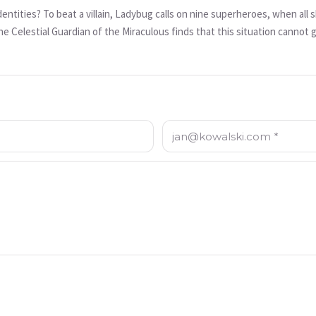
adybug calls on nine superheroes, when all she needed was Cat Noir and his cataclysm. But she couldn't
 The Celestial Guardian of the Miraculous finds that this situation cannot 
he must find a way to tell Su-Han who Cat Noir really is. Someone has to 
E-mail: *