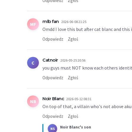
Odpowiedz
Zgłoś
mlb fan
2026-06-08 21:25
MF
Omdd I love this but after cat blanc and thi
Odpowiedz
Zgłoś
Catnoir
2026-05-25 20:56
C
you guys must NOT know each others identit
Odpowiedz
Zgłoś
Noir Blanc
2026-05-12 08:31
NB
On top of that, a villain who's not above ak
Odpowiedz
Zgłoś
Noir Blanc's son
NS