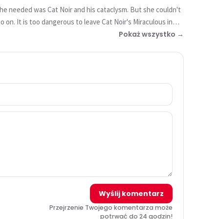
go on. It is too dangerous to leave Cat Noir's Miraculous in
know, and have some level of control. Faced with this
Pokaż wszystko →
Wyślij komentarz
Przejrzenie Twojego komentarza może
potrwać do 24 godzin!