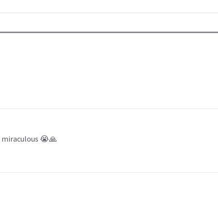
t miraculous 😭🙏