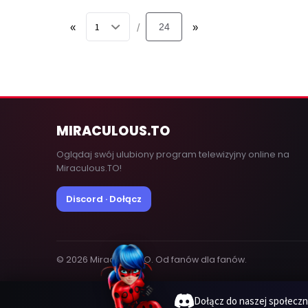
«
24
»
/
MIRACULOUS
.TO
Oglądaj swój ulubiony program telewizyjny online na
Miraculous.TO!
Discord · Dołącz
© 2026 MiraculousTO. Od fanów dla fanów.
Dołącz do naszej społeczn