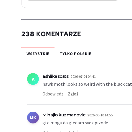
238 KOMENTARZE
WSZYSTKIE
TYLKO POLSKIE
ashlikescats
2026-07-01 04:41
A
hawk moth looks so weird with the black ca
Odpowiedz
Zgłoś
Mihajlo kuzmanovic
2026-06-10 14:55
MK
gte mogu da gledam sve epizode