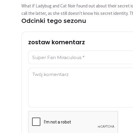
wideo?
What if Ladybug and Cat Noir found out about their secret identities? To beat a villain, L
Ten film nie jest obecnie dostępny
call the latter, as she still doesn't know his secret identity.
Odcinki tego sezonu
the wild with a stranger. If Ladybug is to remain Guardian, s
Spróbuj ponownie
ultimatum, what will Ladybug do?
zostaw komentarz
Imię: *
Komentarz: *