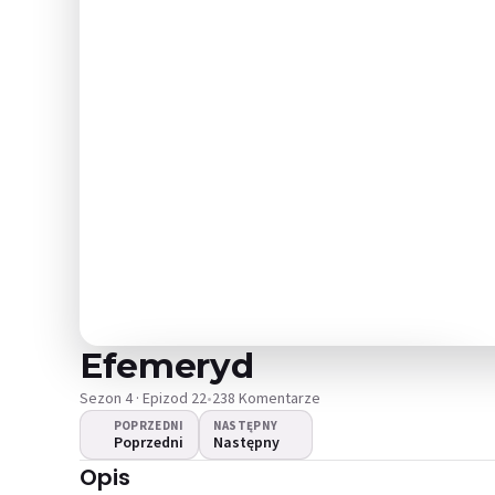
Efemeryd
Sezon 4 · Epizod 22
•
238 Komentarze
POPRZEDNI
NASTĘPNY
Poprzedni
Następny
Nie można odtworzyć
Opis