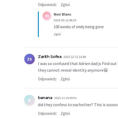
Odpowiedz
Zgłoś
Noir Blanc
NB
2026-05-12 08:29
100 weeks of emily being gone
Zgłoś
Zarith Sofea
2025-12-31 14:48
ZS
I was so confused that Adrien dad js Find ou
they cannot reveal identity anymore😃
Odpowiedz
Zgłoś
banana
2025-11-26 09:51
B
did they confess to eachother? This is soooo
Odpowiedz
Zgłoś