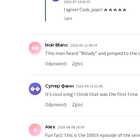
2026-07-19 03:07
I agree! Cook, pops! 🔥🔥🔥🔥🔥
Zgłoś
Noir Blanc
2026-05-12 08:19
NB
This man heard "Milady" and jumped to the ins
Odpowiedz
Zgłoś
Супер фанн
2026-04-15 01:46
��
It’s cool omg I think that was the first ti
Odpowiedz
Zgłoś
Alex
2026-04-06 18:59
A
Fun fact: this is the 100th episode of the ser