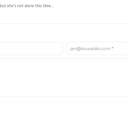
t she's not alone this time...
E-mail: *