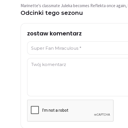
wideo?
Marinette's classmate Juleka becomes Reflekta once again, bu
Ten film nie jest obecnie dostępny
Odcinki tego sezonu
Spróbuj ponownie
zostaw komentarz
Imię: *
Komentarz: *