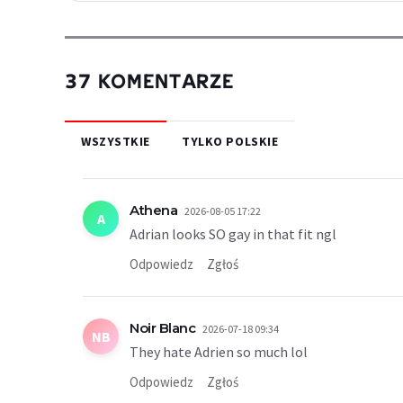
37 KOMENTARZE
WSZYSTKIE
TYLKO POLSKIE
Athena
2026-08-05 17:22
A
Adrian looks SO gay in that fit ngl
Odpowiedz
Zgłoś
Noir Blanc
2026-07-18 09:34
NB
They hate Adrien so much lol
Odpowiedz
Zgłoś