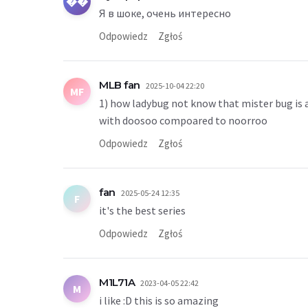
��
Я в шоке, очень интересно
Odpowiedz
Zgłoś
MLB fan
2025-10-04 22:20
MF
1) how ladybug not know that mister bug is ad
with doosoo compoared to noorroo
Odpowiedz
Zgłoś
fan
2025-05-24 12:35
F
it's the best series
Odpowiedz
Zgłoś
M1L71A
2023-04-05 22:42
M
i like :D this is so amazing