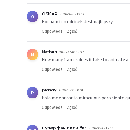
OSKAR
2026-07-05 13:29
O
Kocham ten odcinek. Jest najlepszy
Odpowiedz
Zgłoś
Nathan
2026-07-04 12:27
N
How many frames does it take to animate a
Odpowiedz
Zgłoś
prosoy
2026-05-31 00:01
P
hola me enncanta miraculous pero siento qu
Odpowiedz
Zgłoś
Супер фан леди баг
2026-04-25 19:24