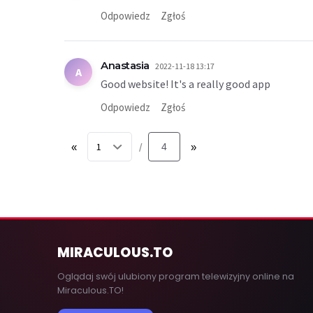
Odpowiedz
Zgłoś
Anastasia
2022-11-18 13:17
A
Good website! It's a really good app
Odpowiedz
Zgłoś
«
4
»
/
MIRACULOUS
.TO
Oglądaj swój ulubiony program telewizyjny online na
Miraculous.TO!