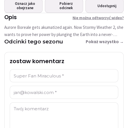
wideo?
Oznacz jako
Pobierz
Udostępnij
obejrzane
Ten film nie jest obecnie dostępny
odcinek
Opis
Nie można odtworzyć wideo?
Spróbuj ponownie
Aurore Boreale gets akumatized again. Now Stormy Weather 2, she
wants to prove her power by plunging the Earth into a never-
Odcinki tego sezonu
ending winter. Ladybug and Cat Noir will have to keep their cool if
Pokaż wszystko →
they want to stop her.
zostaw komentarz
Imię: *
E-mail: *
Komentarz: *