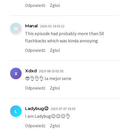
Odpowiedz
Zgłoś
Manal
2026-01-14 03:22
M
This episode had probably more than 50
flashbacks which was kinda annoying
Odpowiedz
Zgłoś
Xdxd
2025-08-20 02:55
X
😎👌👌👌 la mejor serie
Odpowiedz
Zgłoś
Ladybug😉
2025-07-07 19:39
L
I am Ladybug😉😉😉👌
Odpowiedz
Zgłoś