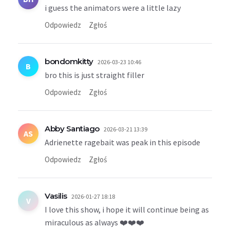
i guess the animators were a little lazy
Odpowiedz
Zgłoś
bondomkitty
2026-03-23 10:46
B
bro this is just straight filler
Odpowiedz
Zgłoś
Abby Santiago
2026-03-21 13:39
AS
Adrienette ragebait was peak in this episode
Odpowiedz
Zgłoś
Vasilis
2026-01-27 18:18
V
I love this show, i hope it will continue being as
miraculous as always ❤️❤️❤️