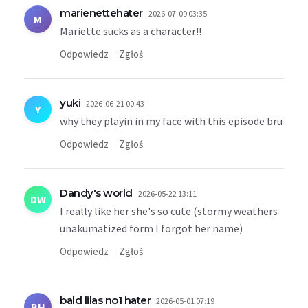
marienettehater
2026-07-09 03:35
M
Mariette sucks as a character!!
Odpowiedz
Zgłoś
yuki
2026-06-21 00:43
Y
why they playin in my face with this episode bru
Odpowiedz
Zgłoś
Dandy's world
2026-05-22 13:11
DW
I really like her she's so cute (stormy weathers
unakumatized form I forgot her name)
Odpowiedz
Zgłoś
bald lilas no1 hater
2026-05-01 07:19
BH