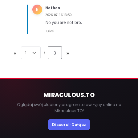
Nathan
N
2026-07-16 13:50
No you are not bro.
Zgłoś
«
3
»
/
MIRACULOUS
.TO
Oglądaj swój ulubiony program telewizyjny online na
Miraculous.TO!
Discord · Dołącz