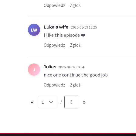
Odpowiedz
Zgłoś
Luka's wife
2025-05-09 15:25
LW
I like this episode ❤️
Odpowiedz
Zgłoś
Julius
2025-04-02 10:04
J
nice one continue the good job
Odpowiedz
Zgłoś
«
3
»
/