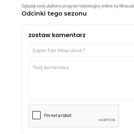
wideo?
Oglądaj swój ulubiony program telewizyjny online na Miracul
Ten film nie jest obecnie dostępny
Odcinki tego sezonu
Spróbuj ponownie
zostaw komentarz
Imię: *
Komentarz: *