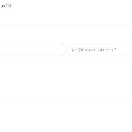
ous.TO!
E-mail: *