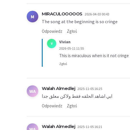
MIRACULOOOOOS
2026-04-03 00:43
M
The song at the beginning is so cringe
Odpowiedz
Zgłoś
Vivian
V
2026-05-11 11:55
This is miraculous when is it not cringe
Zgłoś
Walah Almedlej
2025-11-05 16:25
WA
ابي اشاهد الحلقه فقط ولاكن معلق جدا
Odpowiedz
Zgłoś
Walah Almedlej
2025-11-05 16:21
WA