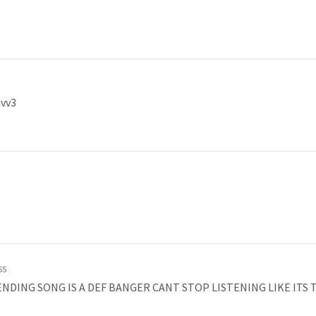
avv3
55
 SONG IS A DEF BANGER CANT STOP LISTENING LIKE ITS T