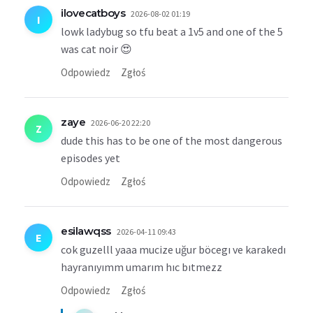
ilovecatboys
2026-08-02 01:19
I
lowk ladybug so tfu beat a 1v5 and one of the 5
was cat noir 😍
Odpowiedz
Zgłoś
zaye
2026-06-20 22:20
Z
dude this has to be one of the most dangerous
episodes yet
Odpowiedz
Zgłoś
esilawqss
2026-04-11 09:43
E
cok guzelll yaaa mucize uğur böcegı ve karakedı
hayranıyımm umarım hıc bıtmezz
Odpowiedz
Zgłoś