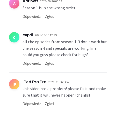
Adrinett
2023-06-26 00:34
A
Season 1 is in the wrong order
Odpowiedz
Zgłoś
capril
2021-10-16 12:39
C
all the episodes from season 1-3 don't work but
the season 4 and specials are working fine.
could you guys please check for bugs?
Odpowiedz
Zgłoś
iPad Pro Pro
2020-01-06 14:40
IP
this video has a problem! please fix it and make
sure that it will never happen! thanks!
Odpowiedz
Zgłoś