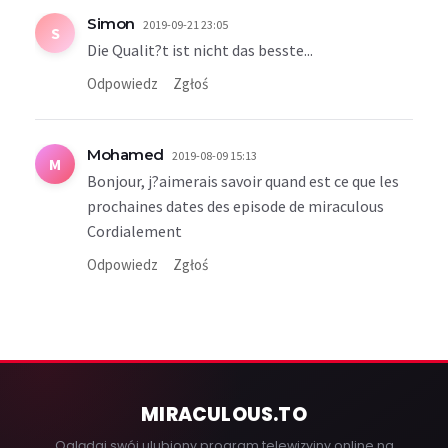
Simon
2019-09-21 23:05
S
Die Qualit?t ist nicht das besste...
Odpowiedz
Zgłoś
Mohamed
2019-08-09 15:13
M
Bonjour, j?aimerais savoir quand est ce que les
prochaines dates des episode de miraculous
Cordialement
Odpowiedz
Zgłoś
MIRACULOUS
.TO
Oglądaj swój ulubiony program telewizyjny online na