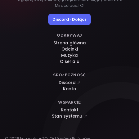
Miraculous.TO!
Discord · Dołącz
ODKRYWAJ
Strona główna
Odcinki
Muzyka
O serialu
SPOŁECZNOŚĆ
Discord
↗
Konto
WSPARCIE
Kontakt
Stan systemu
↗
© 2026 MiraculousTO. Od fanów dla fanów.