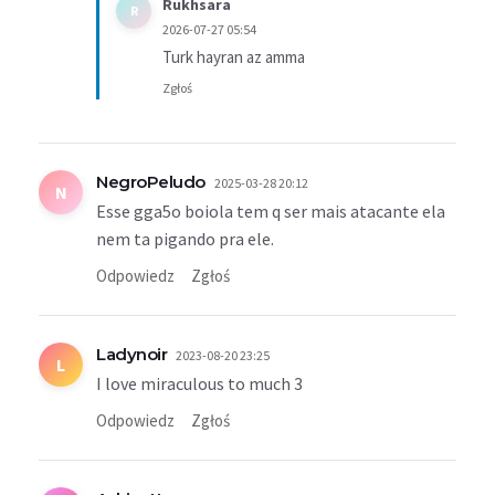
Rukhsara
R
2026-07-27 05:54
Turk hayran az amma
Zgłoś
NegroPeludo
2025-03-28 20:12
N
Esse gga5o boiola tem q ser mais atacante ela
nem ta pigando pra ele.
Odpowiedz
Zgłoś
Ladynoir
2023-08-20 23:25
L
I love miraculous to much 3
Odpowiedz
Zgłoś