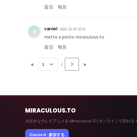
返信
報告
vaniel
2022-12-27 12:11
V
mette a posto miraculous to
返信
報告
«
3
»
/
MIRACULOUS
.TO
大好きなテレビアニメを Miraculous.TO オンラインで見れる
Discord · 参加する