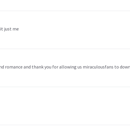
 it just me
 and romance and thank you for allowing us miraculousfans to down