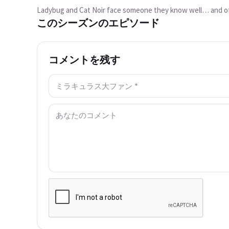
か？
Ladybug and Cat Noir face someone they know well… and of 
この動画は現在ご利用いただけませ
このシーズンのエピソード
ん
もう一度試す
コメントを残す
名前: *
コメント: *