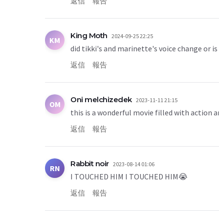
返信
報告
King Moth
2024-09-25 22:25
KM
did tikki's and marinette's voice change or is
返信
報告
Oni melchizedek
2023-11-11 21:15
OM
this is a wonderful movie filled with action
返信
報告
Rabbit noir
2023-08-14 01:06
RN
I TOUCHED HIM I TOUCHED HIM😭
返信
報告