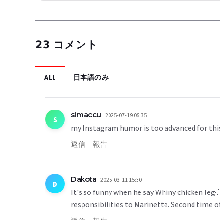
23 コメント
ALL
日本語のみ
simaccu
2025-07-19 05:35
S
my Instagram humor is too advanced for thi
返信
報告
Dakota
2025-03-11 15:30
D
It's so funny when he say Whiny chicken leg🤣
responsibilities to Marinette. Second time o