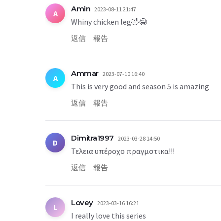
Amin
2023-08-11 21:47
A
Whiny chicken leg🤣😂
返信
報告
Ammar
2023-07-10 16:40
A
This is very good and season 5 is amazing
返信
報告
Dimitra1997
2023-03-28 14:50
D
Τελεια υπέροχο πραγμστικα!!!
返信
報告
Lovey
2023-03-16 16:21
L
I really love this series