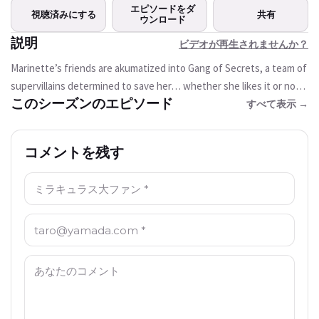
この動画は現在ご利用いただけま
エピソードをダ
視聴済みにする
共有
せん
ウンロード
説明
ビデオが再生されませんか？
もう一度試す
Marinette’s friends are akumatized into Gang of Secrets, a team of
supervillains determined to save her… whether she likes it or not!
このシーズンのエピソード
Will her secrets resist them?
すべて表示 →
コメントを残す
名前: *
Email: *
コメント: *