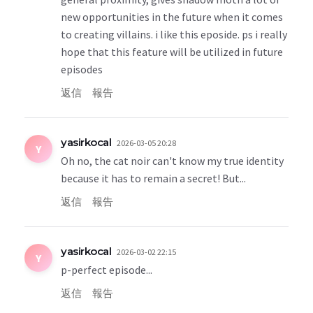
new opportunities in the future when it comes
to creating villains. i like this eposide. ps i really
hope that this feature will be utilized in future
episodes
返信
報告
yasirkocal
2026-03-05 20:28
Y
Oh no, the cat noir can't know my true identity
because it has to remain a secret! But...
返信
報告
yasirkocal
2026-03-02 22:15
Y
p-perfect episode...
返信
報告