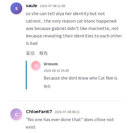
saule
2026-07-08 12:08
S
so she can tell alya her identity but not
catnoir... the only reason cat blanc happened
was because gabriel didn't like marinette, not
because revealing their identities to each other
is bad
返信
報告
Urmom
U
2026-08-01 05:46
Because she dont know who Cat Noir is.
報告
ChloeFan67
2026-07-08 08:21
C
"No one has ever done that" does chloe not
exist