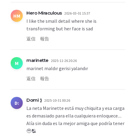
Hero Miraculous
2026-03-01 15:37
HM
I like the small detail where she is
transforming but her face is sad
返信
報告
marinette
2025-11-26 20:26
M
marinet maldır gerisi yalandır
返信
報告
Domi :)
2025-10-31 00:26
D:
La neta Marinette está muy chiquita y esa carga
es demasiado para ella cualquiera enloquece....
Alía sin duda es la mejor amiga que podría tener
🥹🫂