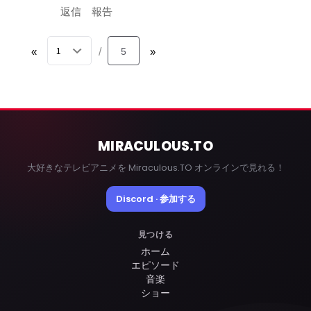
返信
報告
«
5
»
/
MIRACULOUS
.TO
大好きなテレビアニメを Miraculous.TO オンラインで見れる！
Discord · 参加する
見つける
ホーム
エピソード
音楽
ショー