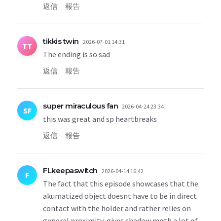
返信
報告
tikkis twin
2026-07-01 14:31
TT
The ending is so sad
返信
報告
super miraculous fan
2026-04-24 23:34
SF
this was great and sp heartbreaks
返信
報告
FLkeepaswitch
2026-04-14 16:42
F
The fact that this episode showcases that the
akumatized object doesnt have to be in direct
contact with the holder and rather relies on
general proximity, gives shadow moth a lot of