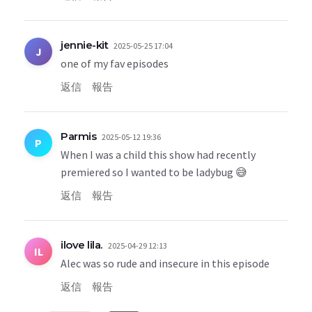
jennie-kit
2025-05-25 17:04
J
one of my fav episodes
返信
報告
Parmis
2025-05-12 19:36
P
When I was a child this show had recently
premiered so I wanted to be ladybug 😅
返信
報告
ilove lila.
2025-04-29 12:13
IL
Alec was so rude and insecure in this episode
返信
報告