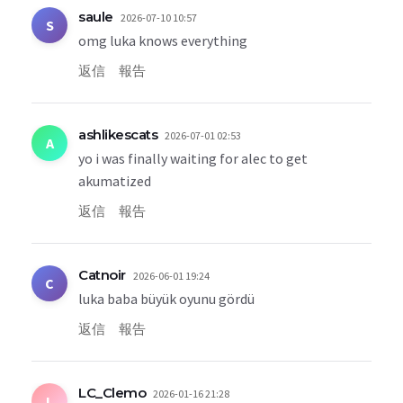
saule
2026-07-10 10:57
S
omg luka knows everything
返信
報告
ashlikescats
2026-07-01 02:53
A
yo i was finally waiting for alec to get
akumatized
返信
報告
Catnoir
2026-06-01 19:24
C
luka baba büyük oyunu gördü
返信
報告
LC_Clemo
2026-01-16 21:28
L