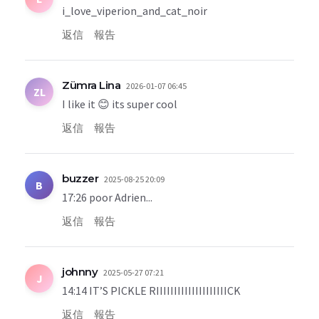
i_love_viperion_and_cat_noir
返信
報告
Zümra Lina
2026-01-07 06:45
ZL
I like it 😊 its super cool
返信
報告
buzzer
2025-08-25 20:09
B
17:26 poor Adrien...
返信
報告
johnny
2025-05-27 07:21
J
14:14 IT’S PICKLE RIIIIIIIIIIIIIIIIIIIICK
返信
報告