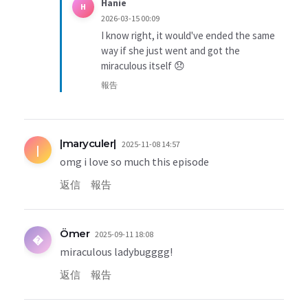
Hanie
H
2026-03-15 00:09
I know right, it would've ended the same
way if she just went and got the
miraculous itself 😞
報告
|maryculer|
2025-11-08 14:57
|
omg i love so much this episode
返信
報告
Ömer
2025-09-11 18:08
�
miraculous ladybugggg!
返信
報告