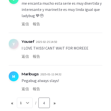
me encanta mucho esta serie es muy divertida y
interesante y marinette es muy linda igual que
ladybug 💙🥹
返信
報告
Yousef
2025-02-25 14:50
Y
I LOVE THISS! CANT WAIT FOR MOREEE
返信
報告
Maribugs
2025-01-11 04:32
M
Pegabug always slays!
返信
報告
«
4
»
/