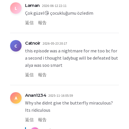
Ləman
2026-06-12 22:11
L
Çok güzel😘 çocukluğumu özledim
返信
報告
Catnoir
2026-05-23 20:17
C
this episode was a nightmare for me too bc for
a second i thought ladybug will be defeated but
alya was soo smart
返信
報告
Anan1234
2025-11-16 05:59
A
Why she didnt give the butterfly miraculous?
Its ridiculous
返信
報告