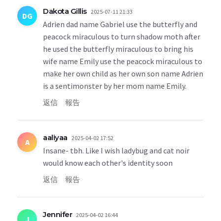
Dakota Gillis
2025-07-11 21:33
DG
Adrien dad name Gabriel use the butterfly and
peacock miraculous to turn shadow moth after
he used the butterfly miraculous to bring his
wife name Emily use the peacock miraculous to
make her own child as her own son name Adrien
is a sentimonster by her mom name Emily.
返信
報告
aaliyaa
2025-04-02 17:52
A
Insane- tbh. Like I wish ladybug and cat noir
would know each other's identity soon
返信
報告
Jennifer
2025-04-02 16:44
J