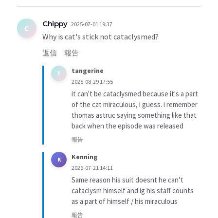
Chippy
2025-07-01 19:37
C
Why is cat's stick not cataclysmed?
返信
報告
tangerine
T
2025-08-29 17:55
it can't be cataclysmed because it's a part
of the cat miraculous, i guess. i remember
thomas astruc saying something like that
back when the episode was released
報告
Kenning
K
2026-07-21 14:11
Same reason his suit doesnt he can’t
cataclysm himself and ig his staff counts
as a part of himself / his miraculous
報告