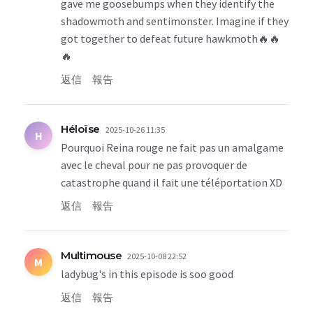
gave me goosebumps when they identify the
shadowmoth and sentimonster. Imagine if they
got together to defeat future hawkmoth🔥🔥
🔥
返信
報告
Héloïse
2025-10-26 11:35
H
Pourquoi Reina rouge ne fait pas un amalgame
avec le cheval pour ne pas provoquer de
catastrophe quand il fait une téléportation XD
返信
報告
Multimouse
2025-10-08 22:52
M
ladybug's in this episode is soo good
返信
報告