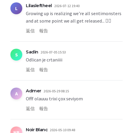
Lilasleftheel
2026-07-12 19:40
L
Growing up is realizing we're all sentimonsters
and at some point we all get released... 🙂‍↕️
返信
報告
Sadin
2026-07-05 15:53
S
Odlican je crtaniiii
返信
報告
Admer
2026-05-29 08:15
A
Offf olauuu trixi çox seviyom
返信
報告
Noir Blanc
2026-05-10 09:48
NB