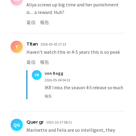
Aliya screws up big time and her punishment
is.... a reward. Huh?
返信
報告
Titan
2026-03-05 17:33
T
Haven't watch this in 4-5 years this is so peak
返信
報告
von Bagg
VB
2026-05-04 04:32
IKR I miss the season 4-5 release so much
報告
Quer gr
2025-10-27 08:31
QG
Marinette and Felix are so intelligent, they