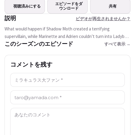
この動画は現在ご利用いただけま
エピソードをダ
視聴済みにする
共有
せん
ウンロード
説明
ビデオが再生されませんか？
もう一度試す
What would happen if Shadow Moth created a terrifying
supervillain, while Marinette and Adrien couldn’t turn into Ladybug
このシーズンのエピソード
and Cat Noir?
すべて表示 →
コメントを残す
名前: *
Email: *
コメント: *