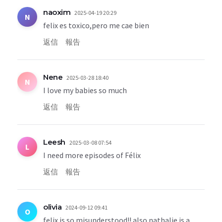
naoxim
2025-04-19 20:29
N
felix es toxico,pero me cae bien
返信
報告
Nene
2025-03-28 18:40
N
I love my babies so much
返信
報告
Leesh
2025-03-08 07:54
L
I need more episodes of Félix
返信
報告
olivia
2024-09-12 09:41
O
felix is so misunderstood!! also nathalie is a