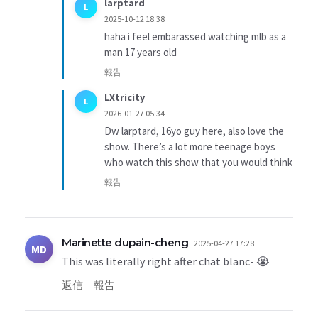
larptard
L
2025-10-12 18:38
haha i feel embarassed watching mlb as a
man 17 years old
報告
LXtricity
L
2026-01-27 05:34
Dw larptard, 16yo guy here, also love the
show. There’s a lot more teenage boys
who watch this show that you would think
報告
Marinette dupain-cheng
2025-04-27 17:28
MD
This was literally right after chat blanc- 😭
返信
報告