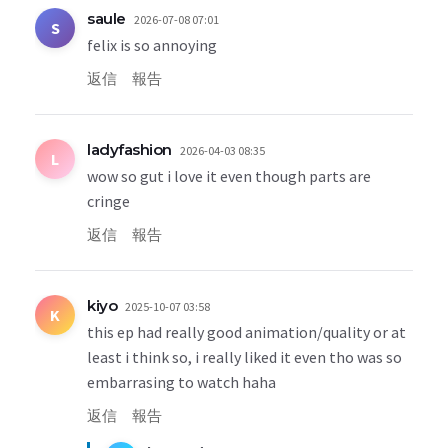
saule
2026-07-08 07:01
S
felix is so annoying
返信
報告
ladyfashion
2026-04-03 08:35
L
wow so gut i love it even though parts are
cringe
返信
報告
kiyo
2025-10-07 03:58
K
this ep had really good animation/quality or at
least i think so, i really liked it even tho was so
embarrasing to watch haha
返信
報告