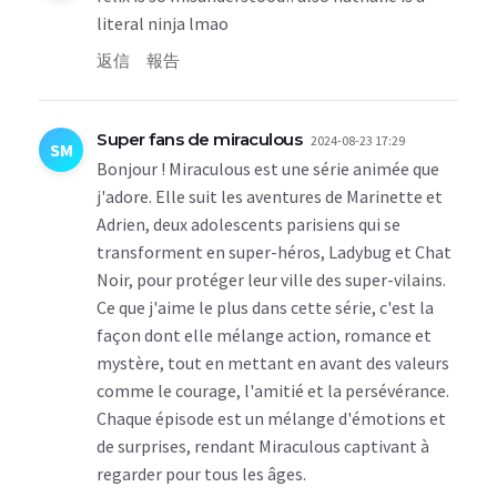
literal ninja lmao
返信
報告
Super fans de miraculous
2024-08-23 17:29
SM
Bonjour ! Miraculous est une série animée que
j'adore. Elle suit les aventures de Marinette et
Adrien, deux adolescents parisiens qui se
transforment en super-héros, Ladybug et Chat
Noir, pour protéger leur ville des super-vilains.
Ce que j'aime le plus dans cette série, c'est la
façon dont elle mélange action, romance et
mystère, tout en mettant en avant des valeurs
comme le courage, l'amitié et la persévérance.
Chaque épisode est un mélange d'émotions et
de surprises, rendant Miraculous captivant à
regarder pour tous les âges.