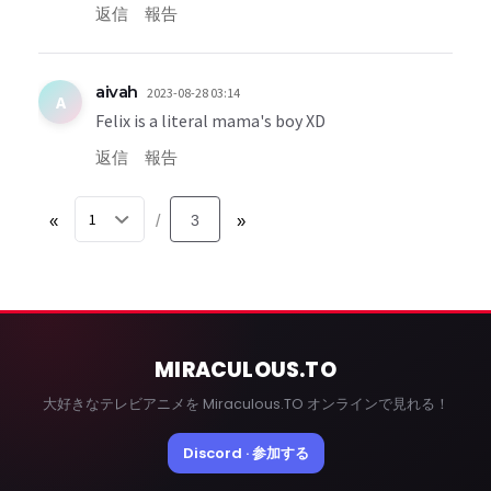
返信
報告
aivah
2023-08-28 03:14
A
Felix is a literal mama's boy XD
返信
報告
«
3
»
/
MIRACULOUS
.TO
大好きなテレビアニメを Miraculous.TO オンラインで見れる！
Discord · 参加する