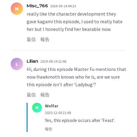
Misc_766
2026-05-14 04:23
M
really like the character development they
gave kagami this episode, I used to really hate
her but I honestly find her bearable now.
返信
報告
Lilian
2019-09-19 12:46
L
Hi, during this episode Master Fu mentions that
now Hawkmoth knows who he is, are we sure
this episode isn't after 'Ladybug'?
返信
報告
Wolfar
W
2025-12-03 21:49
Yes, this episode occurs after 'Feast'.
報告