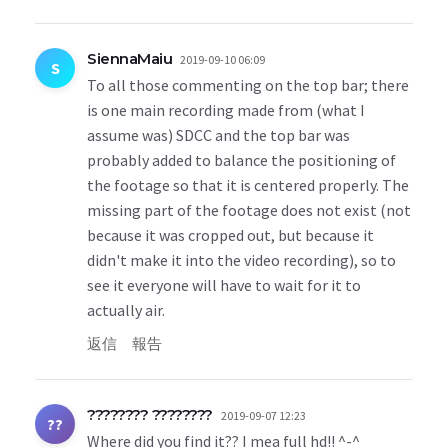
SiennaMaiu
2019-09-10 06:09
S
To all those commenting on the top bar; there
is one main recording made from (what I
assume was) SDCC and the top bar was
probably added to balance the positioning of
the footage so that it is centered properly. The
missing part of the footage does not exist (not
because it was cropped out, but because it
didn't make it into the video recording), so to
see it everyone will have to wait for it to
actually air.
返信
報告
???????? ????????
2019-09-07 12:23
??
Where did you find it?? I mea full hd!! ^-^