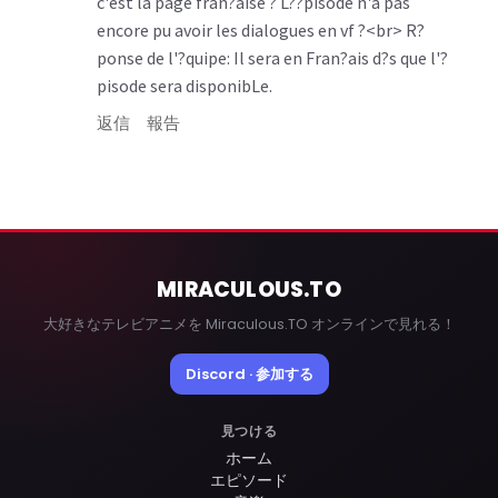
c'est la page fran?aise ? L??pisode n'a pas
encore pu avoir les dialogues en vf ?<br> R?
ponse de l'?quipe: Il sera en Fran?ais d?s que l'?
pisode sera disponibLe.
返信
報告
MIRACULOUS
.TO
大好きなテレビアニメを Miraculous.TO オンラインで見れる！
Discord · 参加する
見つける
ホーム
エピソード