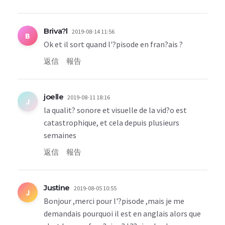
Briva?l
2019-08-14 11:56
B
Ok et il sort quand l'?pisode en fran?ais ?
返信
報告
joelle
2019-08-11 18:16
J
la qualit? sonore et visuelle de la vid?o est
catastrophique, et cela depuis plusieurs
semaines
返信
報告
Justine
2019-08-05 10:55
J
Bonjour ,merci pour l'?pisode ,mais je me
demandais pourquoi il est en anglais alors que