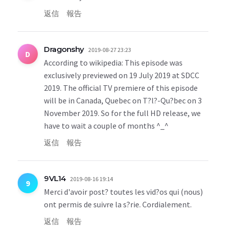
返信
報告
Dragonshy
2019-08-27 23:23
D
According to wikipedia: This episode was
exclusively previewed on 19 July 2019 at SDCC
2019. The official TV premiere of this episode
will be in Canada, Quebec on T?l?-Qu?bec on 3
November 2019. So for the full HD release, we
have to wait a couple of months ^_^
返信
報告
9VL14
2019-08-16 19:14
9
Merci d'avoir post? toutes les vid?os qui (nous)
ont permis de suivre la s?rie. Cordialement.
返信
報告