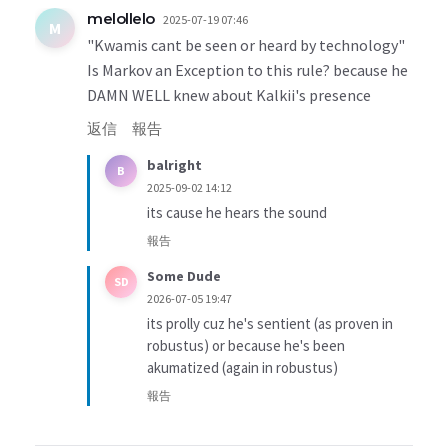
melollelo
2025-07-19 07:46
M
"Kwamis cant be seen or heard by technology"
Is Markov an Exception to this rule? because he
DAMN WELL knew about Kalkii's presence
返信
報告
balright
B
2025-09-02 14:12
its cause he hears the sound
報告
Some Dude
SD
2026-07-05 19:47
its prolly cuz he's sentient (as proven in
robustus) or because he's been
akumatized (again in robustus)
報告