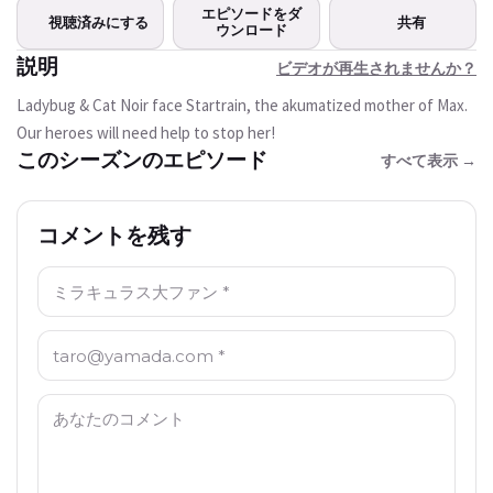
この動画は現在ご利用いただけま
エピソードをダ
視聴済みにする
共有
せん
ウンロード
説明
ビデオが再生されませんか？
もう一度試す
Ladybug & Cat Noir face Startrain, the akumatized mother of Max.
Our heroes will need help to stop her!
このシーズンのエピソード
すべて表示 →
コメントを残す
名前: *
Email: *
コメント: *