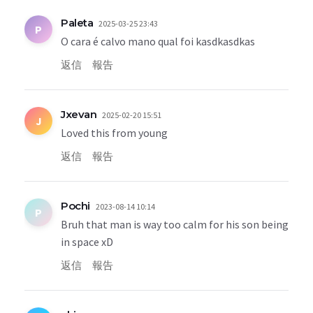
Paleta
2025-03-25 23:43
P
O cara é calvo mano qual foi kasdkasdkas
返信
報告
Jxevan
2025-02-20 15:51
J
Loved this from young
返信
報告
Pochi
2023-08-14 10:14
P
Bruh that man is way too calm for his son being
in space xD
返信
報告