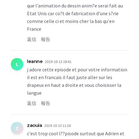
que l'animation du dessin anim?e serai fait au
Etat Unis car co?t de fabrication d'une s?rie
comme celle ci et moins cher la bas qu'en
France
返信
報告
leanne
2019-10-13 18:41
L
j adore cette episode et pour votre information
il est en francais il faut juste aller sur les
drapeux en haut a droite et vous choisisser la
langue
返信
報告
zaouia
2019-10-13 11:26
Z
c'est trop cool l??pisode surtout que Adrien et