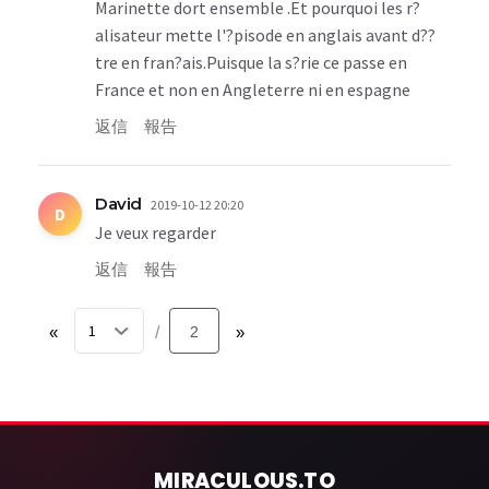
Marinette dort ensemble .Et pourquoi les r?
alisateur mette l'?pisode en anglais avant d??
tre en fran?ais.Puisque la s?rie ce passe en
France et non en Angleterre ni en espagne
返信
報告
David
2019-10-12 20:20
D
Je veux regarder
返信
報告
«
2
»
/
MIRACULOUS
.TO