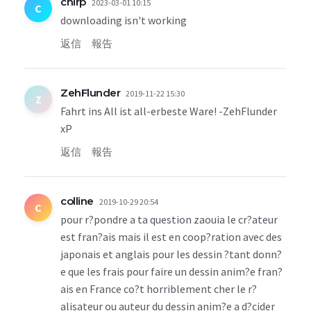
chirp
2023-03-01 10:15
C
downloading isn't working
返信
報告
ZehFlunder
2019-11-22 15:30
Z
Fahrt ins All ist all-erbeste Ware! -ZehFlunder
xP
返信
報告
colline
2019-10-29 20:54
C
pour r?pondre a ta question zaouia le cr?ateur
est fran?ais mais il est en coop?ration avec des
japonais et anglais pour les dessin ?tant donn?
e que les frais pour faire un dessin anim?e fran?
ais en France co?t horriblement cher le r?
alisateur ou auteur du dessin anim?e a d?cider