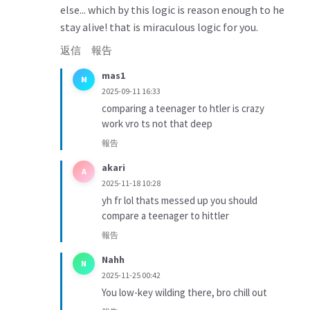
else... which by this logic is reason enough to he
stay alive! that is miraculous logic for you.
返信
報告
mas1
M
2025-09-11 16:33
comparing a teenager to htler is crazy
work vro ts not that deep
報告
akari
A
2025-11-18 10:28
yh fr lol thats messed up you should
compare a teenager to hittler
報告
Nahh
N
2025-11-25 00:42
You low-key wilding there, bro chill out