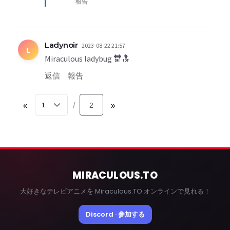
報告
Ladynoir
2023-08-22 21:57
L
Miraculous ladybug 🔛🔝
返信
報告
«
2
»
/
MIRACULOUS
.TO
大好きなテレビアニメを Miraculous.TO オンラインで見れる！
Discord · 参加する