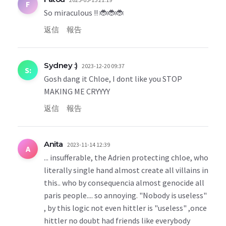
F
So miraculous !! 🐞🐞🐞
返信
報告
Sydney :)
2023-12-20 09:37
S:
Gosh dang it Chloe, I dont like you STOP
MAKING ME CRYYYY
返信
報告
Anita
2023-11-14 12:39
A
... insufferable, the Adrien protecting chloe, who
literally single hand almost create all villains in
this.. who by consequencia almost genocide all
paris people.... so annoying. "Nobody is useless"
, by this logic not even hittler is "useless" ,once
hittler no doubt had friends like everybody