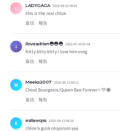
LADYGAGA
2026-08-02 00:02
L
this is the real chloe.
返信
報告
iloveadrien😳😳😳
2026-07-30 03:04
I
Kitty kitty kitty I love him omg
返信
報告
Meeks2007
2026-06-15 04:11
M
Chloé Bourgeois/Queen Bee Forever✨💛🐝
返信
報告
esilawqss
2026-04-13 06:34
E
chloe'e gıcık oluyorum yaa