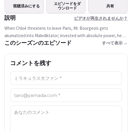
この動画は現在ご利用いただけま
エピソードをダ
視聴済みにする
共有
せん
ウンロード
説明
ビデオが再生されませんか？
もう一度試す
When Chloé threatens to leave Paris, Mr. Bourgeois gets
akumatized into Malediktator; invested with absolute power, he
このシーズンのエピソード
wants to make his daughter's dreams come true so that she stays
すべて表示 →
with him.
コメントを残す
名前: *
Email: *
コメント: *