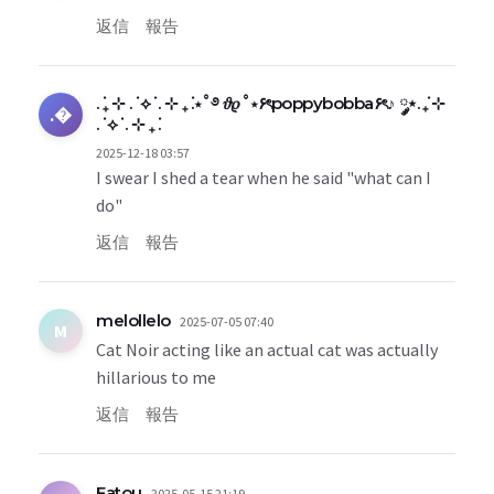
返信
報告
. ݁₊ ⊹ . ݁ ⟡ ݁ . ⊹ ₊ ݁.⋆˚࿔ 𝜗𝜚˚⋆۶ৎpoppybobba۶ৎ♪ ༘⋆. ݁₊ ⊹
.�
. ݁ ⟡ ݁ . ⊹ ₊ ݁.
2025-12-18 03:57
I swear I shed a tear when he said "what can I
do"
返信
報告
melollelo
2025-07-05 07:40
M
Cat Noir acting like an actual cat was actually
hillarious to me
返信
報告
Fatou
2025-05-15 21:19