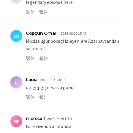
legendary episode here
返信
報告
Coşqun Omarlı
2025-08-20 15:43
CO
Mucize uğur böceği izleyenlere Azərbaycandan
selamlar
返信
報告
Laura
2025-07-21 00:15
L
omggggg ıt was a good
返信
報告
monica f
2025-06-20 17:37
MF
to revivendo a infancia