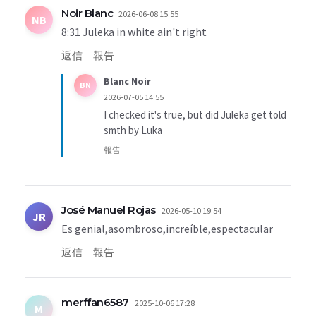
Noir Blanc
2026-06-08 15:55
NB
8:31 Juleka in white ain't right
返信
報告
Blanc Noir
BN
2026-07-05 14:55
I checked it's true, but did Juleka get told
smth by Luka
報告
José Manuel Rojas
2026-05-10 19:54
JR
Es genial,asombroso,increíble,espectacular
返信
報告
merffan6587
2025-10-06 17:28
M