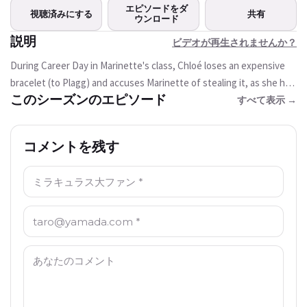
この動画は現在ご利用いただけま
エピソードをダ
視聴済みにする
共有
せん
ウンロード
説明
ビデオが再生されませんか？
もう一度試す
During Career Day in Marinette's class, Chloé loses an expensive
bracelet (to Plagg) and accuses Marinette of stealing it, as she had
このシーズンのエピソード
just slipped over Chloé's bag. Chloé's father, Mr. Bourgeois, orders
すべて表示 →
Officer Roger to handcuff Marinette and search her belongings.
Roger, however, refuses, saying that he cannot do that, unless
コメントを残す
there is evidence Marinette stole Chloé's bracelet, as it is against
the law. As a result, Mr. Bourgeois, who is the Mayor of Paris, fires
名前: *
Roger. Infuriated at the mayor for asking him to disobey the law
and firing him, Roger becomes akumatized by Hawk Moth and
Email: *
changes into Rogercop, a RoboCop-themed villain who wants to
bring justice to those who break the law.
コメント: *