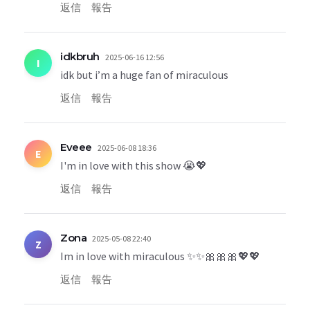
返信
報告
idkbruh
2025-06-16 12:56
I
idk but i’m a huge fan of miraculous
返信
報告
Eveee
2025-06-08 18:36
E
I'm in love with this show 😭💖
返信
報告
Zona
2025-05-08 22:40
Z
Im in love with miraculous ✨️✨️🎀🎀🎀💖💖
返信
報告