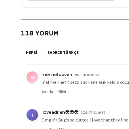
118 YORUM
HEPSI
SADECE TÜRKÇE
merinetdoven
2026-08-02 08:14
M
mal merinet 4 sezon adriene asık kaldın cocu
Yanıtla
Bildir
iloveadrien😳😳😳
2026-07-31 19:39
I
Omg Mr Bug's so cuteee I love that they final