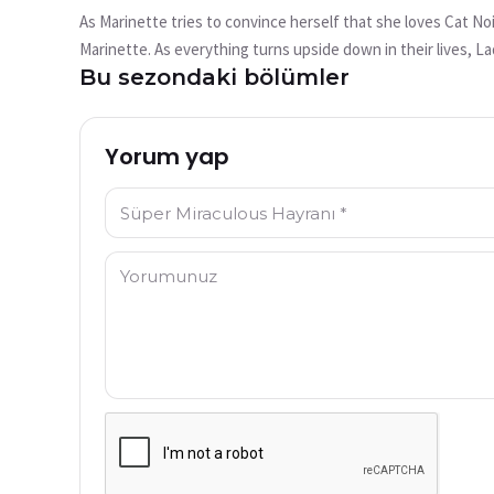
mu?
As Marinette tries to convince herself that she loves Cat Noi
Bu video şu anda mevcut değil
Marinette. As everything turns upside down in their lives, L
Bu sezondaki bölümler
more confusing in Lady Noire’s heart.
Tekrar Dene
Yorum yap
İsim: *
Yorum: *