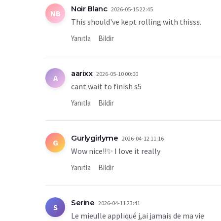
Noir Blanc
2026-05-15 22:45
NB
This should've kept rolling with thisss.
Yanıtla
Bildir
aarixx
2026-05-10 00:00
A
cant wait to finish s5
Yanıtla
Bildir
Gurlygirlyme
2026-04-12 11:16
G
Wow nice!!✨ I love it really
Yanıtla
Bildir
Serine
2026-04-11 23:41
S
Le mieulle appliqué j,ai jamais de ma vie