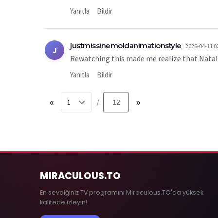
Yanıtla
Bildir
justmissinemoldanimationstyle
2026-04-11 0
J
Rewatching this made me realize that Natalie
Yanıtla
Bildir
«
12
»
/
MIRACULOUS
.TO
En sevdiğiniz TV programını Miraculous.TO'da yüksek
kalitede izleyin!