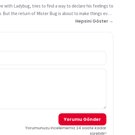
e with Ladybug, tries to find a way to declare his feelings to
in. But the return of Mister Bug is about to make things even
Hepsini Göster →
Yorumu Gönder
Yorumunuzu incelememiz 24 saate kadar
sürebilir!