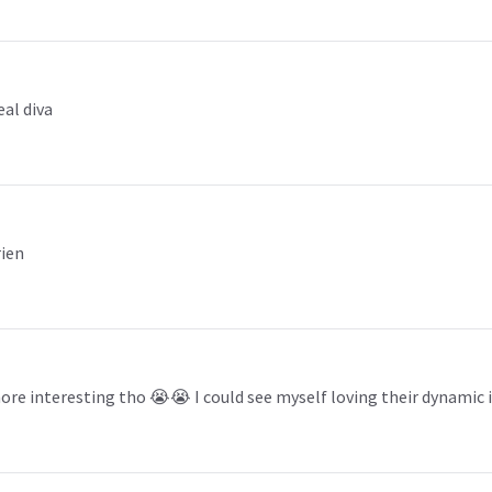
eal diva
rien
re interesting tho 😭😭 I could see myself loving their dynamic i