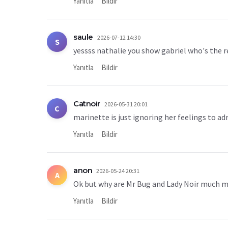
Yanıtla
Bildir
saule
2026-07-12 14:30
S
yessss nathalie you show gabriel who's the r
Yanıtla
Bildir
Catnoir
2026-05-31 20:01
C
marinette is just ignoring her feelings to ad
Yanıtla
Bildir
anon
2026-05-24 20:31
A
Ok but why are Mr Bug and Lady Noir much mo
Yanıtla
Bildir