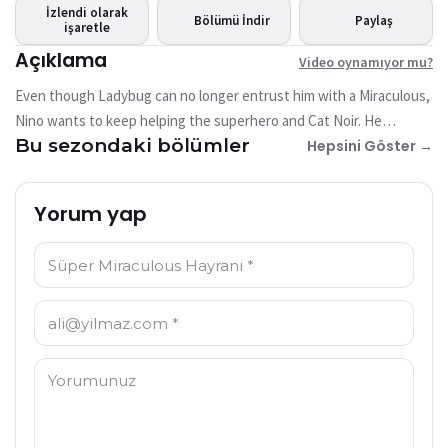
mu?
İzlendi olarak
Bölümü İndir
Paylaş
işaretle
Bu video şu anda mevcut
değil
Açıklama
Video oynamıyor mu?
Even though Ladybug can no longer entrust him with a Miraculous,
Tekrar Dene
Nino wants to keep helping the superhero and Cat Noir. He
Bu sezondaki bölümler
decides to create a Resistance Network at school. The secret
Hepsini Göster →
organization’s first mission is to figure out how Monarch’s new
power works by deliberately triggering an akumatization. But the
Yorum yap
first members of the Resistance, Marinette, Adrien and Alya, are
not convinced. Would Ladybug and Cat Noir agree with such a
İsim: *
plan?
E-posta: *
Yorum: *