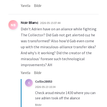
Yanıtla
Bildir
Noir Blanc
2026-05-15 07:44
NB
Didn't Adrien have on an aliance while fighting
The Collector? Did Gab not get alerted cuz he
was transformed? Also how'd Gab even come
up with the miraculous-alliance transfer idea?
And why's it working? Did the creator of the
miraculous' foresee such technological
improvements? AH
Yanıtla
Bildir
Collin28053
C
2026-05-23 10:34
Check aroud minute 14:30 where you can
see adrien took off the aliance
Bildir