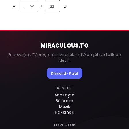
«
11
»
/
MIRACULOUS
.TO
En sevdiğiniz TV programını Miraculous.TO'da yüksek kalitede
izleyin!
Discord · Katıl
KEŞFET
Anasayfa
Bölümler
Müzik
Hakkında
TOPLULUK