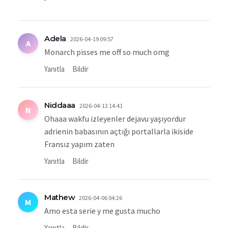
Adela
2026-04-19 09:57
A
Monarch pisses me off so much omg
Yanıtla
Bildir
Niddaaa
2026-04-13 14:41
N
Ohaaa wakfu izleyenler dejavu yaşıyordur
adrienin babasının açtığı portallarla ikiside
Fransız yapım zaten
Yanıtla
Bildir
Mathew
2026-04-06 04:26
M
Amo esta serie y me gusta mucho
Yanıtla
Bildir