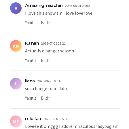
Amazingmiracfan
2026-08-01 09:00
A
I love this show sm I love love love
Yanıtla
Bildir
KJ nah
2026-07-26 22:21
KN
Actually a banger season
Yanıtla
Bildir
liana
2026-06-20 05:32
L
suka banget dari dulu
Yanıtla
Bildir
mlb fan
2026-06-01 15:56
MF
Loveee it omggg I adore miraculous ladybug sm