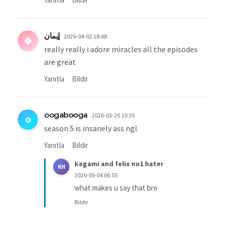
إيمان
2026-04-02 18:48
�
really really i adore miracles all the episodes
are great
Yanıtla
Bildir
oogabooga
2026-03-20 10:35
O
season 5 is insanely ass ngl
Yanıtla
Bildir
kagami and felix no1 hater
KH
2026-05-04 06:55
what makes u say that bro
Bildir