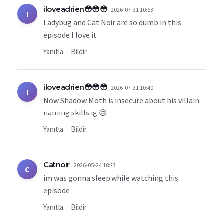
iloveadrien😳😳😳
2026-07-31 10:53
I
Ladybug and Cat Noir are so dumb in this
episode I love it
Yanıtla
Bildir
iloveadrien😳😳😳
2026-07-31 10:40
I
Now Shadow Moth is insecure about his villain
naming skills ig 😢
Yanıtla
Bildir
Catnoir
2026-05-24 18:23
C
im was gonna sleep while watching this
episode
Yanıtla
Bildir