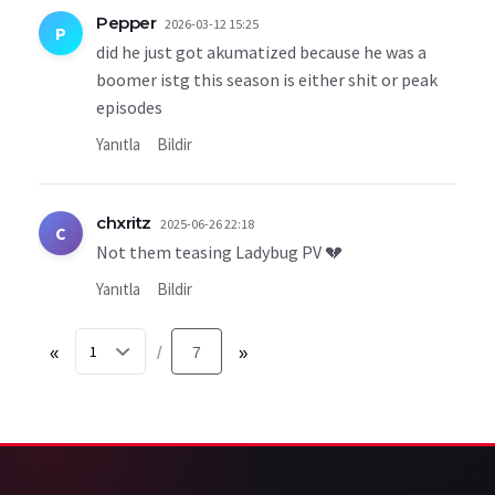
Pepper
2026-03-12 15:25
P
did he just got akumatized because he was a
boomer istg this season is either shit or peak
episodes
Yanıtla
Bildir
chxritz
2025-06-26 22:18
C
Not them teasing Ladybug PV 💔
Yanıtla
Bildir
«
7
»
/