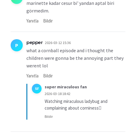
marinette kadar cesur bi' yandan aptal biri
görmedim.
Yanıtla
Bildir
pepper
2026-03-12 15:36
P
what a cornball episode and i thought the
children were gonna be the annoying part they
werent lol
Yanıtla
Bildir
super miraculous fan
SF
2026-03-18 18:42
Watching miraculous ladybug and
complaining about corniness🫩
Bildir