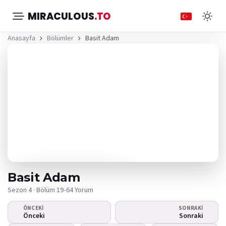
MIRACULOUS
.TO
Anasayfa
Bölümler
Basit Adam
Basit Adam
Sezon 4 · Bölüm 19
•
64 Yorum
ÖNCEKI
SONRAKI
Video oynamıyor
Önceki
Sonraki