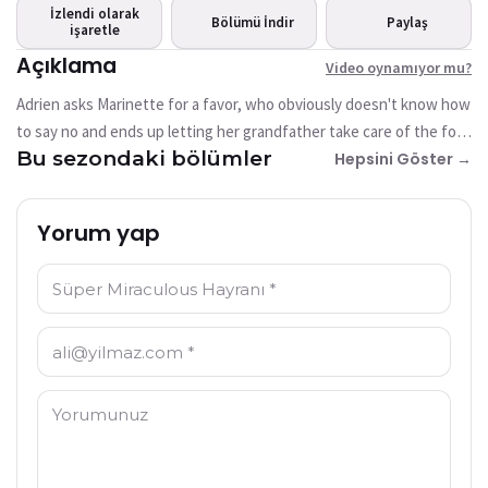
mu?
İzlendi olarak
Bölümü İndir
Paylaş
işaretle
Bu video şu anda mevcut
değil
Açıklama
Video oynamıyor mu?
Adrien asks Marinette for a favor, who obviously doesn't know how
Tekrar Dene
to say no and ends up letting her grandfather take care of the four
Bu sezondaki bölümler
children in her care to help Adrien. What she didn't know was that
Hepsini Göster →
this mistake will result in her grandfather being ShadowMoth's
next target.
Yorum yap
İsim: *
E-posta: *
Yorum: *