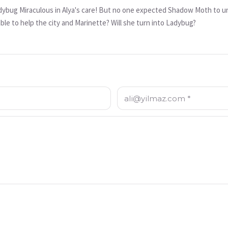
adybug Miraculous in Alya's care! But no one expected Shadow Moth to unl
ble to help the city and Marinette? Will she turn into Ladybug?
E-posta: *