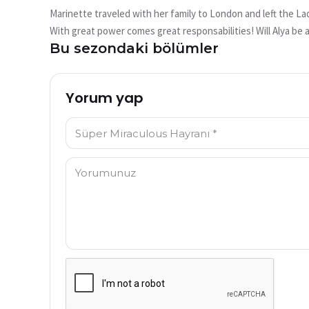
mu?
Marinette traveled with her family to London and left the L
Bu video şu anda mevcut değil
With great power comes great responsabilities! Will Alya be a
Bu sezondaki bölümler
Tekrar Dene
Yorum yap
İsim: *
Yorum: *