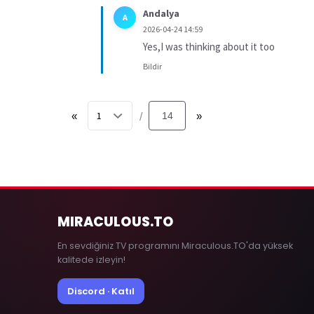
Andalya
A
2026-04-24 14:59
Yes,I was thinking about it too
Bildir
«
14
»
/
MIRACULOUS
.TO
En sevdiğiniz TV programını Miraculous.TO'da yüksek
kalitede izleyin!
Discord · Katıl