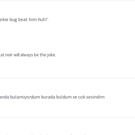
rookie bug beat him huh?.
t noir will always be the joke.
danda bulamiyordum burada buldum ve cok sevindim