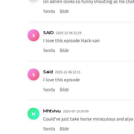
lol adrien looks so funny shouting as his ch
Yanıtla
Bildir
SAID
2025-12-06 12:39
S
I love this episode Hack-san
Yanıtla
Bildir
Said
2025-12-06 12:11
S
I love this episode
Yanıtla
Bildir
Mhtvivu
2025-07-15 20:09
M
Could've just take horse miraculous and alya
Yanıtla
Bildir