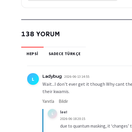
138 YORUM
HEPSI
SADECE TÜRKÇE
Ladybug
2026-06-13 14:55
L
Wait...I don't ever get it though Why cant t
their kwamis.
Yanıtla
Bildir
lee!
L
2026-06-18 20:15
due to quantum masking, it ‘changes’ 