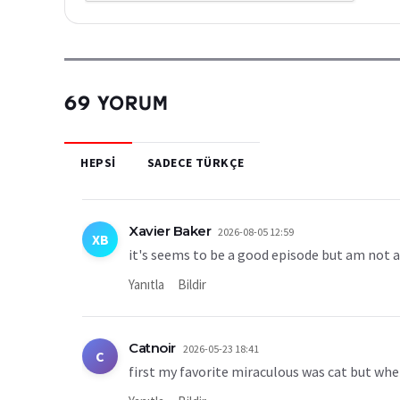
69 YORUM
HEPSI
SADECE TÜRKÇE
Xavier Baker
2026-08-05 12:59
XB
it's seems to be a good episode but am not 
Yanıtla
Bildir
Catnoir
2026-05-23 18:41
C
first my favorite miraculous was cat but when i