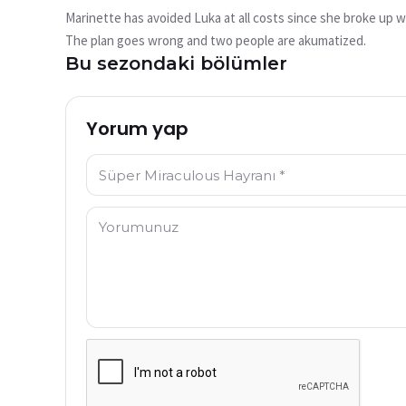
mu?
Marinette has avoided Luka at all costs since she broke up wi
Bu video şu anda mevcut değil
The plan goes wrong and two people are akumatized.
Bu sezondaki bölümler
Tekrar Dene
Yorum yap
İsim: *
Yorum: *