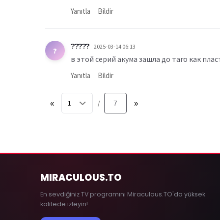
Yanıtla
Bildir
?????
2025-03-14 06:13
?
в этой серий акума зашла до таго как пла
Yanıtla
Bildir
«
7
»
/
MIRACULOUS
.TO
En sevdiğiniz TV programını Miraculous.TO'da yüksek
kalitede izleyin!