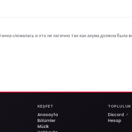
стинка сломалась и это не лагично так как акума должна была
KEŞFET
TOPLULUK
Anasayfa
Discord
↗
Bölümler
Hesap
Müzik