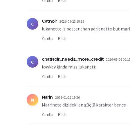
Yanıtla
Bildir
Catnoir
2026-05-23 18:39
C
lukanette is better than adrienette but mari
Yanıtla
Bildir
chatNoir_needs_more_credit
2026-03-05 00:1
C
lowkey kinda miss lukanett
Yanıtla
Bildir
Narin
2026-01-22 19:36
N
Marrinete dizideki en güçlü karakter bence
Yanıtla
Bildir