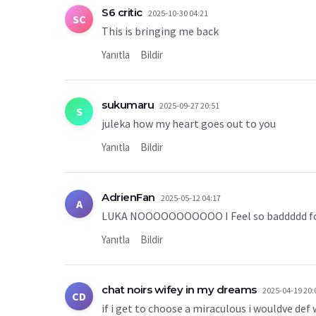
S6 critic
2025-10-30 04:21
SC
This is bringing me back
Yanıtla
Bildir
sukumaru
2025-09-27 20:51
S
juleka how my heart goes out to you
Yanıtla
Bildir
AdrienFan
2025-05-12 04:17
A
LUKA NOOOOOOOOOOO I Feel so baddddd for
Yanıtla
Bildir
chat noirs wifey in my dreams
2025-04-19 20:
CD
if i get to choose a miraculous i wouldve def