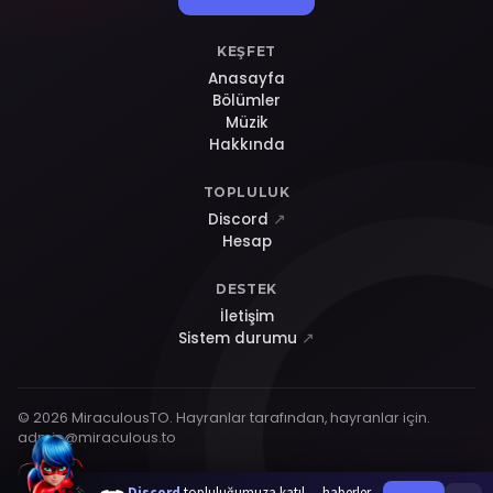
KEŞFET
Anasayfa
Bölümler
Müzik
Hakkında
TOPLULUK
Discord
↗
Hesap
DESTEK
İletişim
Sistem durumu
↗
© 2026 MiraculousTO. Hayranlar tarafından, hayranlar için.
admin@miraculous.to
Discord
topluluğumuza katıl — haberler,