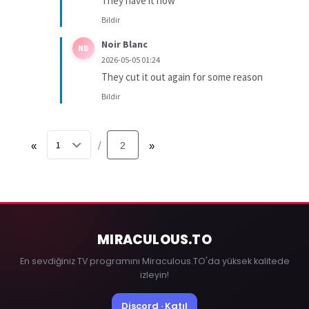
They have it now
Bildir
Noir Blanc
NB
2026-05-05 01:24
They cut it out again for some reason
Bildir
«
2
»
/
MIRACULOUS
.TO
En sevdiğiniz TV programını Miraculous.TO'da yüksek kalitede
izleyin!
Discord · Katıl