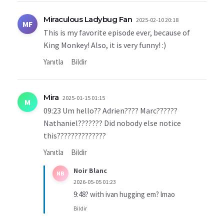
Miraculous Ladybug Fan
2025-02-10 20:18
MF
This is my favorite episode ever, because of
King Monkey! Also, it is very funny! :)
Yanıtla
Bildir
Mira
2025-01-15 01:15
M
09:23 Um hello?? Adrien???? Marc??????
Nathaniel??????? Did nobody else notice
this??????????????
Yanıtla
Bildir
Noir Blanc
NB
2026-05-05 01:23
9:48? with ivan hugging em? lmao
Bildir