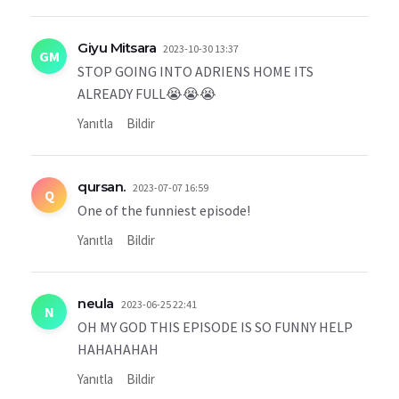
Giyu Mitsara
2023-10-30 13:37
GM
STOP GOING INTO ADRIENS HOME ITS
ALREADY FULL😭😭😭
Yanıtla
Bildir
qursan.
2023-07-07 16:59
Q
One of the funniest episode!
Yanıtla
Bildir
neula
2023-06-25 22:41
N
OH MY GOD THIS EPISODE IS SO FUNNY HELP
HAHAHAHAH
Yanıtla
Bildir