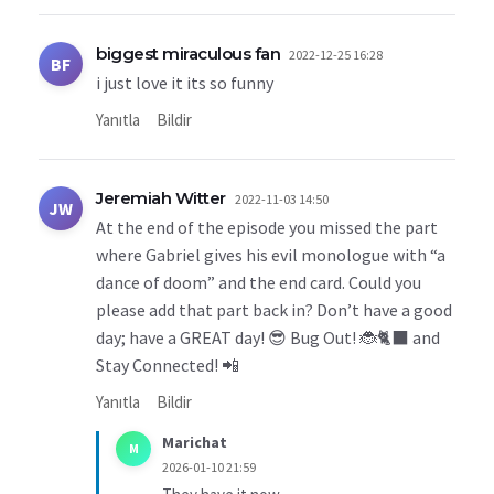
biggest miraculous fan
2022-12-25 16:28
BF
i just love it its so funny
Yanıtla
Bildir
Jeremiah Witter
2022-11-03 14:50
JW
At the end of the episode you missed the part
where Gabriel gives his evil monologue with “a
dance of doom” and the end card. Could you
please add that part back in? Don’t have a good
day; have a GREAT day! 😎 Bug Out! 🐞🐈‍⬛ and
Stay Connected! 📲
Yanıtla
Bildir
Marichat
M
2026-01-10 21:59