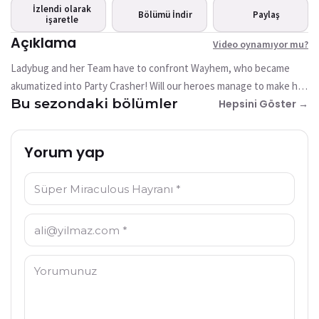
mu?
İzlendi olarak
Bölümü İndir
Paylaş
işaretle
Bu video şu anda mevcut
değil
Açıklama
Video oynamıyor mu?
Ladybug and her Team have to confront Wayhem, who became
Tekrar Dene
akumatized into Party Crasher! Will our heroes manage to make him
Bu sezondaki bölümler
smile?
Hepsini Göster →
Yorum yap
İsim: *
E-posta: *
Yorum: *