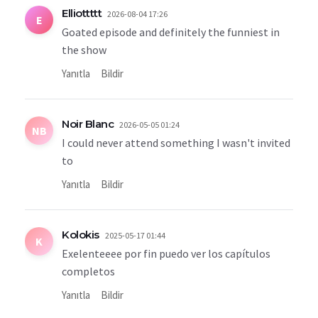
Elliottttt
2026-08-04 17:26
E
Goated episode and definitely the funniest in
the show
Yanıtla
Bildir
Noir Blanc
2026-05-05 01:24
NB
I could never attend something I wasn't invited
to
Yanıtla
Bildir
Kolokis
2025-05-17 01:44
K
Exelenteeee por fin puedo ver los capítulos
completos
Yanıtla
Bildir