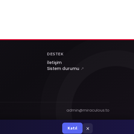
DESTEK
İletişim
Sistem durumu
↗
admin@miraculous.to
×
Katıl