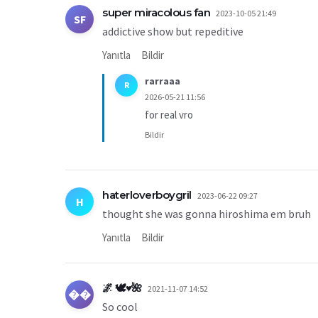
super miracolous fan
2023-10-05 21:49
SF
addictive show but repeditive
Yanıtla
Bildir
rarraaa
R
2026-05-21 11:56
for real vro
Bildir
haterloverboygril
2023-06-22 09:27
H
thought she was gonna hiroshima em bruh
Yanıtla
Bildir
🌌 🕊️♥️🌺
2021-11-07 14:52
��
So cool