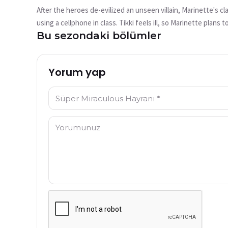
mu?
After the heroes de-evilized an unseen villain, Marinette's cl
Bu video şu anda mevcut değil
using a cellphone in class. Tikki feels ill, so Marinette plans 
Bu sezondaki bölümler
Prince Ali. Chloé tears up Rose's letter, telling Rose that
Tekrar Dene
perfume spray makes people serve her, and desires to have Pr
Yorum yap
İsim: *
Yorum: *