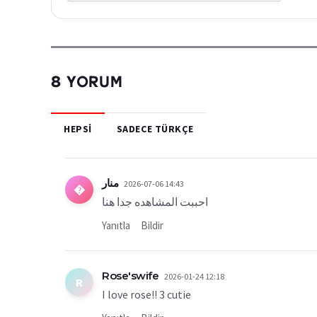
8 YORUM
HEPSI
SADECE TÜRKÇE
منار
2026-07-06 14:43
�
احببت المشاهده جدا هنا
Yanıtla
Bildir
Rose'swife
2026-01-24 12:18
R
I love rose!! 3 cutie