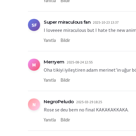
Yanıtla
Bildir
Super miraculous fan
2025-10-23 13:37
SF
I loveeee miraculous but I hate the new anim
Yanıtla
Bildir
Merryem
2025-08-24 12:55
M
Oha tikiyi iyileştiren adam merinet'in uğur 
Yanıtla
Bildir
NegroPeludo
2025-03-29 18:25
N
Rose se deu bem no final KAKAKAKKAKA.
Yanıtla
Bildir