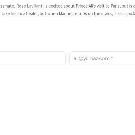
assmate, Rose Lavillant, is excited about Prince Ali's visit to Paris, but 
to take her to a healer, but when Marinette trips on the stairs, Tikki is pic
 Prince Ali has no interest in her. Hurt, Rose succumbs to Hawk Moth's a
ince Ali for herself. The un-transformed Marinette must recover Tikki an
E-posta: *