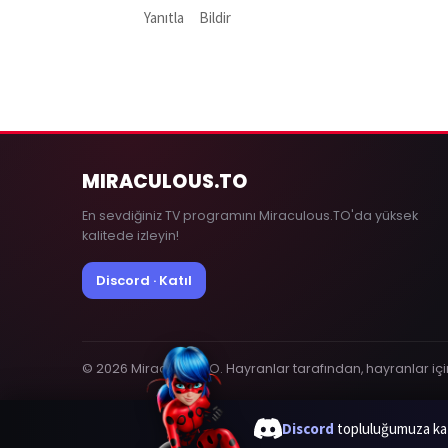
Yanıtla
Bildir
MIRACULOUS
.TO
En sevdiğiniz TV programını Miraculous.TO'da yüksek
kalitede izleyin!
Discord · Katıl
© 2026 MiraculousTO. Hayranlar tarafından, hayranlar içi
Discord
topluluğumuza katı