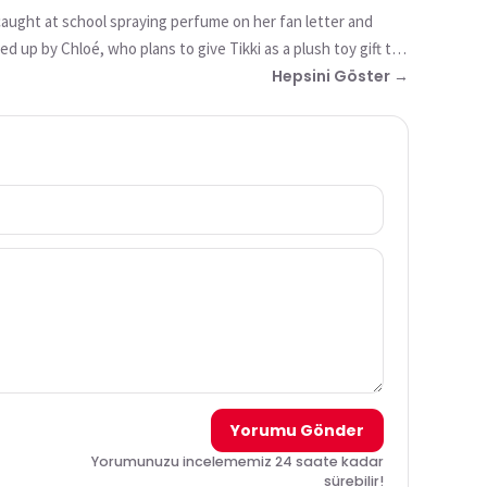
is caught at school spraying perfume on her fan letter and
ked up by Chloé, who plans to give Tikki as a plush toy gift to
kuma and becomes Princess Fragrance, a corrupted noble whose
Hepsini Göster →
d stop Princess Fragrance from taking over all of Paris.
Yorumu Gönder
Yorumunuzu incelememiz 24 saate kadar
sürebilir!