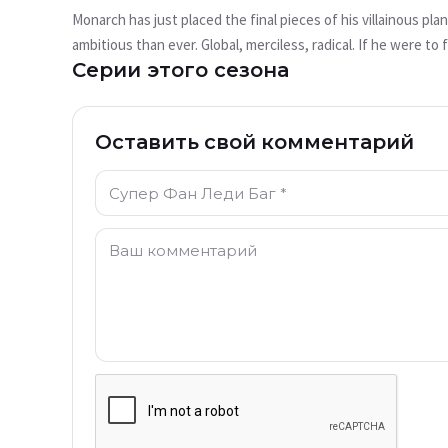
воспроизводится?
Monarch has just placed the final pieces of his villainous plan
В настоящее время это видео недоступно
ambitious than ever. Global, merciless, radical. If he were t
Серии этого сезона
already fallen victim to this plan. Are Ladybug and Cat Noir
Попробовать снова
Оставить свой комментарий
Имя: *
Комментарий: *