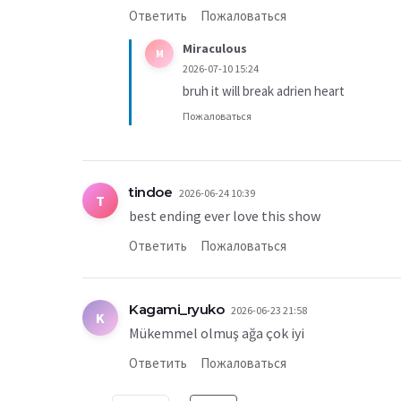
Ответить
Пожаловаться
Miraculous
M
2026-07-10 15:24
bruh it will break adrien heart
Пожаловаться
tindoe
2026-06-24 10:39
T
best ending ever love this show
Ответить
Пожаловаться
Kagami_ryuko
2026-06-23 21:58
K
Mükemmel olmuş ağa çok iyi
Ответить
Пожаловаться