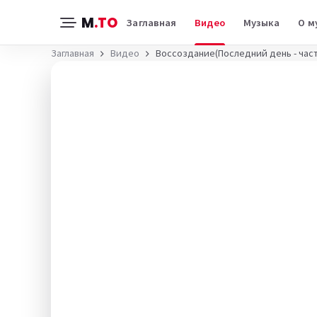
M
.TO
Заглавная
Видео
Музыка
О м
Заглавная
Видео
Воссоздание(Последний день - част