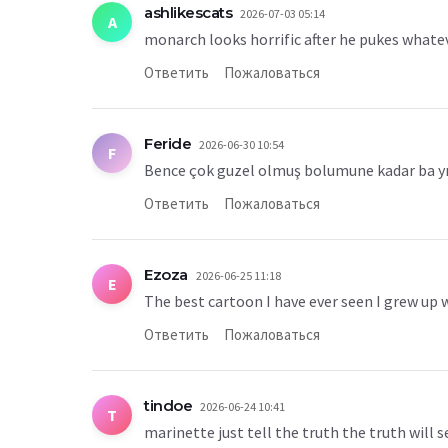
ashlikescats
2026-07-03 05:14
A
monarch looks horrific after he pukes whatev
Ответить
Пожаловаться
Feride
2026-06-30 10:54
F
Bence çok guzel olmuş bolumune kadar ba yıl
Ответить
Пожаловаться
Ezoza
2026-06-25 11:18
E
The best cartoon I have ever seen I grew up 
Ответить
Пожаловаться
tindoe
2026-06-24 10:41
T
marinette just tell the truth the truth will s