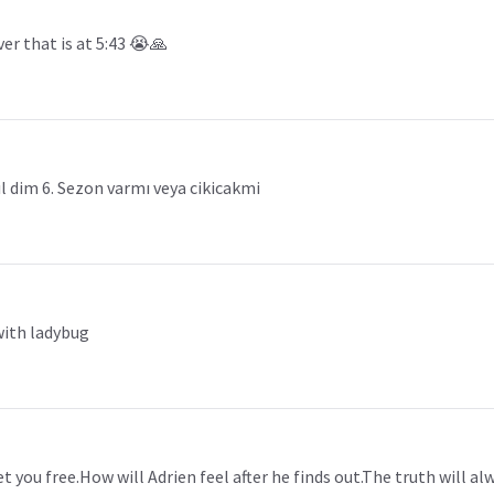
er that is at 5:43 😭🙏
 dim 6. Sezon varmı veya cikicakmi
with ladybug
et you free.How will Adrien feel after he finds out.The truth will al