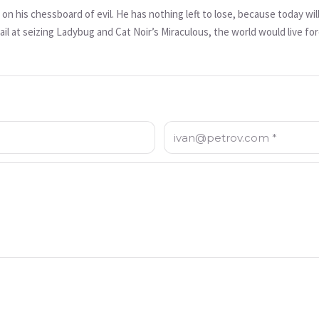
 on his chessboard of evil. He has nothing left to lose, because today will
o fail at seizing Ladybug and Cat Noir’s Miraculous, the world would live
 doomed? Will Monarch win in the end?
Электронная почта: *